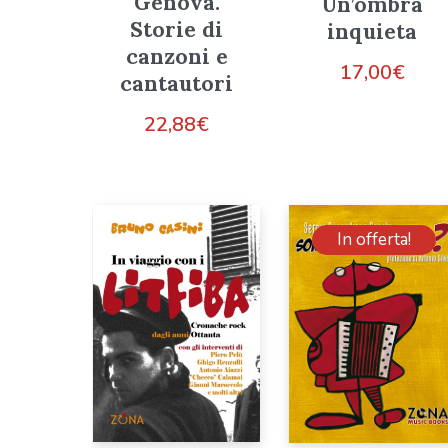
Genova.
Un’ombra
Storie di
inquieta
canzoni e
17,00
€
cantautori
22,88
€
In offerta!