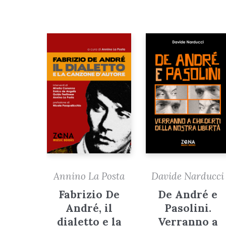
Annino La Posta
Davide Narducci
Fabrizio De
De André e
André, il
Pasolini.
dialetto e la
Verranno a