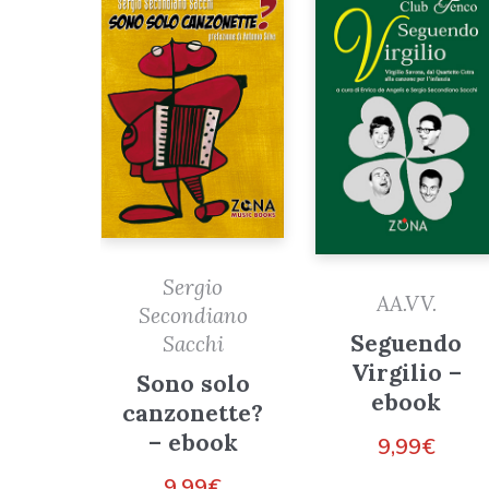
Sergio
AA.VV.
Secondiano
Seguendo
Sacchi
Virgilio –
Sono solo
ebook
canzonette?
– ebook
9,99
€
9,99
€