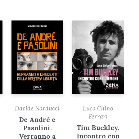
Davide Narducci
Luca Chino
Ferrari
De André e
Tim Buckley.
Pasolini.
Incontro con
Verranno a