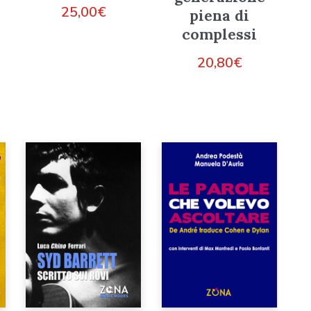
25,00
€
piena di
complessi
20,80
€