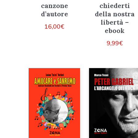
canzone
chiederti
d’autore
della nostra
libertà –
16,00
€
ebook
9,99
€