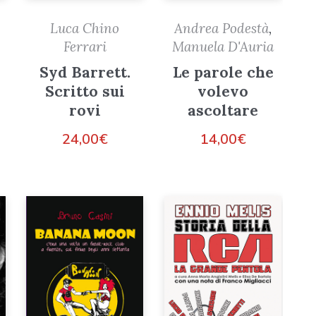
Luca Chino
Andrea Podestà
,
Ferrari
Manuela D'Auria
Syd Barrett.
Le parole che
Scritto sui
volevo
rovi
ascoltare
24,00
€
14,00
€