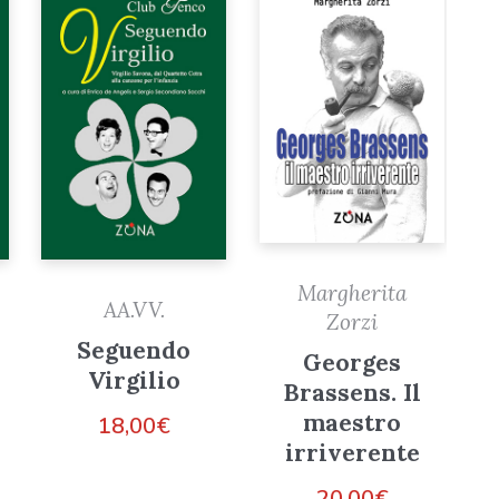
Margherita
AA.VV.
Zorzi
Seguendo
Georges
Virgilio
Brassens. Il
maestro
18,00
€
irriverente
20,00
€