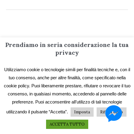
Informazioni
Prendiamo in seria considerazione la tua
privacy
Contatti
Utilizziamo cookie o tecnologie simili per finalità tecniche e, con il
Privacy e Cookie
tuo consenso, anche per altre finalità, come specificato nella
Codice etico
cookie policy. Puoi liberamente prestare, rifiutare o revocare il tuo
I primi vent’anni
consenso, in qualsiasi momento, accedendo al pannello delle
preferenze. Puoi acconsentire all’utilizzo di tali tecnologie
Collane e catalogo storico
utilizzando il pulsante “Accetta”.
Imposta
Rifiuta tutto
ACCETTA TUTTO