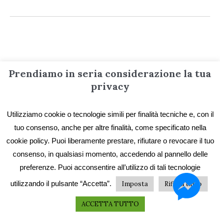
Informazioni
Prendiamo in seria considerazione la tua
privacy
Contatti
Utilizziamo cookie o tecnologie simili per finalità tecniche e, con il
Privacy e Cookie
tuo consenso, anche per altre finalità, come specificato nella
Codice etico
cookie policy. Puoi liberamente prestare, rifiutare o revocare il tuo
I primi vent’anni
consenso, in qualsiasi momento, accedendo al pannello delle
preferenze. Puoi acconsentire all’utilizzo di tali tecnologie
Collane e catalogo storico
utilizzando il pulsante “Accetta”.
Imposta
Rifiuta tutto
ACCETTA TUTTO