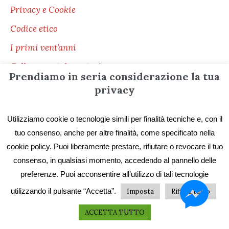
Privacy e Cookie
Codice etico
I primi vent’anni
Collane e catalogo storico
Prendiamo in seria considerazione la tua
privacy
Servizi ai lettori
Utilizziamo cookie o tecnologie simili per finalità tecniche e, con il
tuo consenso, anche per altre finalità, come specificato nella
cookie policy. Puoi liberamente prestare, rifiutare o revocare il tuo
Distribuzione
consenso, in qualsiasi momento, accedendo al pannello delle
Le librerie di ZONA
preferenze. Puoi acconsentire all’utilizzo di tali tecnologie
Pubblica con ZONA
utilizzando il pulsante “Accetta”.
Imposta
Rifiuta tutto
Pubblica in selfpublishing
ACCETTA TUTTO
Stampa il tuo libro