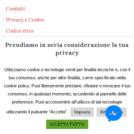
Contatti
Privacy e Cookie
Codice etico
I primi vent’anni
Prendiamo in seria considerazione la tua
privacy
Collane e catalogo storico
Utilizziamo cookie o tecnologie simili per finalità tecniche e, con il
tuo consenso, anche per altre finalità, come specificato nella
Servizi ai lettori
cookie policy. Puoi liberamente prestare, rifiutare o revocare il tuo
consenso, in qualsiasi momento, accedendo al pannello delle
Distribuzione
preferenze. Puoi acconsentire all’utilizzo di tali tecnologie
utilizzando il pulsante “Accetta”.
Imposta
Rifiuta tutto
Le librerie di ZONA
Pubblica con ZONA
ACCETTA TUTTO