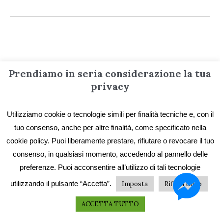
Informazioni
Prendiamo in seria considerazione la tua
privacy
Contatti
Utilizziamo cookie o tecnologie simili per finalità tecniche e, con il
Privacy e Cookie
tuo consenso, anche per altre finalità, come specificato nella
Codice etico
cookie policy. Puoi liberamente prestare, rifiutare o revocare il tuo
I primi vent’anni
consenso, in qualsiasi momento, accedendo al pannello delle
preferenze. Puoi acconsentire all’utilizzo di tali tecnologie
Collane e catalogo storico
utilizzando il pulsante “Accetta”.
Imposta
Rifiuta tutto
ACCETTA TUTTO