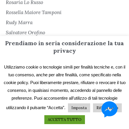
Rosaria Lo Russo
Rossella Maiore Tamponi
Rudy Marra
Salvatore Orofino
Prendiamo in seria considerazione la tua
Salvatore Romano
privacy
Sara Cacioli
Senza categoria
Utilizziamo cookie o tecnologie simili per finalità tecniche e, con il
Serena Cerè
tuo consenso, anche per altre finalità, come specificato nella
Sergio Freschi
cookie policy. Puoi liberamente prestare, rifiutare o revocare il tuo
consenso, in qualsiasi momento, accedendo al pannello delle
Sergio Secondiano Sacchi
preferenze. Puoi acconsentire all’utilizzo di tali tecnologie
Silvana Matarazzo
utilizzando il pulsante “Accetta”.
Imposta
Rifiuta tutto
Simona Garbarino
ACCETTA TUTTO
Simone Soriani