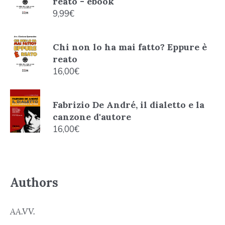
reato - ebook
9,99
€
Chi non lo ha mai fatto? Eppure è
reato
16,00
€
Fabrizio De André, il dialetto e la
canzone d'autore
16,00
€
Authors
AA.VV.