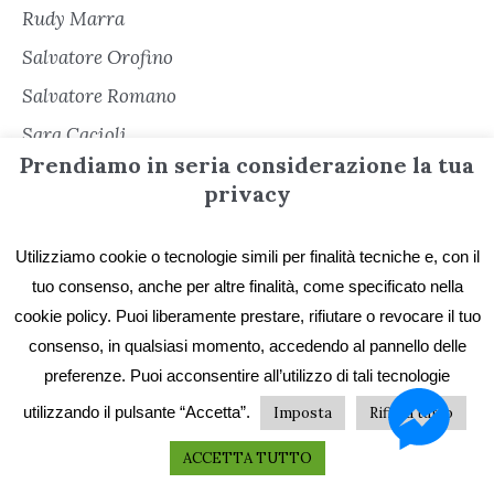
Rudy Marra
Salvatore Orofino
Salvatore Romano
Sara Cacioli
Prendiamo in seria considerazione la tua
Senza categoria
privacy
Serena Cerè
Sergio Freschi
Utilizziamo cookie o tecnologie simili per finalità tecniche e, con il
tuo consenso, anche per altre finalità, come specificato nella
Sergio Secondiano Sacchi
cookie policy. Puoi liberamente prestare, rifiutare o revocare il tuo
Silvana Matarazzo
consenso, in qualsiasi momento, accedendo al pannello delle
Simona Garbarino
preferenze. Puoi acconsentire all’utilizzo di tali tecnologie
Simone Soriani
utilizzando il pulsante “Accetta”.
Imposta
Rifiuta tutto
Stefano De Franchi
ACCETTA TUTTO
Stefano Ratto