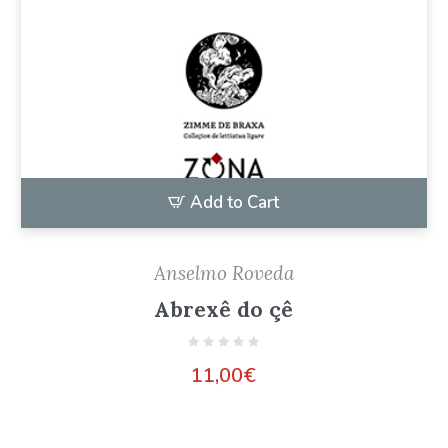
Add to Cart
Anselmo Roveda
Abrexê do çê
11,00
€