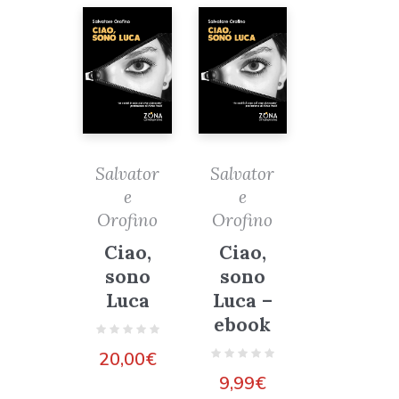
Salvator
Salvator
e
e
Orofino
Orofino
Ciao,
Ciao,
sono
sono
Luca
Luca –
ebook
20,00
€
9,99
€