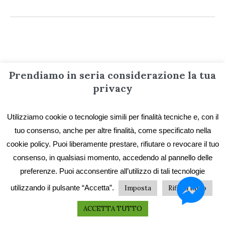
Informazioni
Prendiamo in seria considerazione la tua
privacy
Contatti
Utilizziamo cookie o tecnologie simili per finalità tecniche e, con il
Privacy e Cookie
tuo consenso, anche per altre finalità, come specificato nella
Codice etico
cookie policy. Puoi liberamente prestare, rifiutare o revocare il tuo
I primi vent’anni
consenso, in qualsiasi momento, accedendo al pannello delle
preferenze. Puoi acconsentire all’utilizzo di tali tecnologie
Collane e catalogo storico
utilizzando il pulsante “Accetta”.
Imposta
Rifiuta tutto
ACCETTA TUTTO