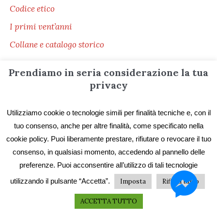
Codice etico
I primi vent’anni
Collane e catalogo storico
Prendiamo in seria considerazione la tua
privacy
Servizi ai lettori
Utilizziamo cookie o tecnologie simili per finalità tecniche e, con il
Distribuzione
tuo consenso, anche per altre finalità, come specificato nella
cookie policy. Puoi liberamente prestare, rifiutare o revocare il tuo
Le librerie di ZONA
consenso, in qualsiasi momento, accedendo al pannello delle
Pubblica con ZONA
preferenze. Puoi acconsentire all’utilizzo di tali tecnologie
Pubblica in selfpublishing
utilizzando il pulsante “Accetta”.
Imposta
Rifiuta tutto
Stampa il tuo libro
ACCETTA TUTTO
Libri