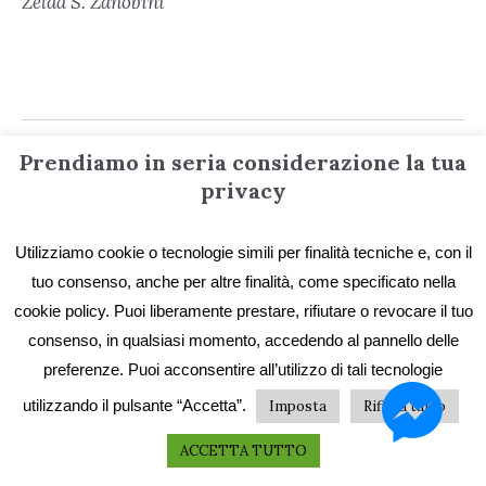
Zelda S. Zanobini
Prendiamo in seria considerazione la tua
privacy
Informazioni
Utilizziamo cookie o tecnologie simili per finalità tecniche e, con il
tuo consenso, anche per altre finalità, come specificato nella
Contatti
cookie policy. Puoi liberamente prestare, rifiutare o revocare il tuo
consenso, in qualsiasi momento, accedendo al pannello delle
Privacy e Cookie
preferenze. Puoi acconsentire all’utilizzo di tali tecnologie
Codice etico
utilizzando il pulsante “Accetta”.
Imposta
Rifiuta tutto
I primi vent’anni
ACCETTA TUTTO
Collane e catalogo storico