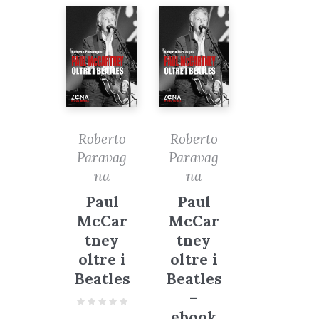
Roberto
Roberto
Paravag
Paravag
na
na
Paul
Paul
McCar
McCar
tney
tney
oltre i
oltre i
Beatles
Beatles
–
ebook