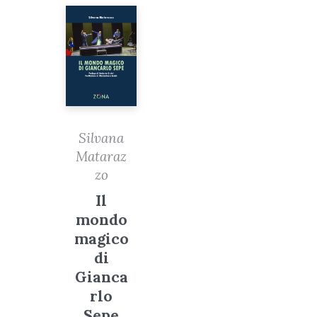
Silvana
Mataraz
zo
Il
mondo
magico
di
Gianca
rlo
Sepe