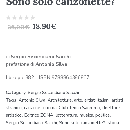
Sono solo canzonette?
18,90
€
26,00
€
di
Sergio Secondiano Sacchi
prefazione di
Antonio Silva
libro pp. 382 – ISBN 9788864386867
Category:
Sergio Secondiano Sacchi
Tags:
Antonio Silva
,
Architettura
,
arte
,
artisti italiani
,
artisti
stranieri
,
canzone
,
cinema
,
Club Tenco Sanremo
,
direttore
artistico
,
Editrice ZONA
,
letteratura
,
musica
,
politica
,
Sergio Secondiano Sacchi
,
Sono solo canzonette?
,
storia