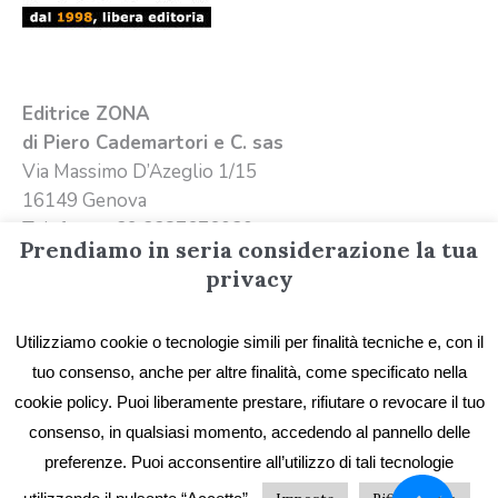
Editrice ZONA
di Piero Cademartori e C. sas
Via Massimo D’Azeglio 1/15
16149 Genova
Telefono +39 3387676020
Prendiamo in seria considerazione la tua
Email
info@editricezona.it
privacy
Utilizziamo cookie o tecnologie simili per finalità tecniche e, con il
tuo consenso, anche per altre finalità, come specificato nella
cookie policy. Puoi liberamente prestare, rifiutare o revocare il tuo
consenso, in qualsiasi momento, accedendo al pannello delle
preferenze. Puoi acconsentire all’utilizzo di tali tecnologie
Privacy
/ Editrice ZONA - Immagini e testi sono