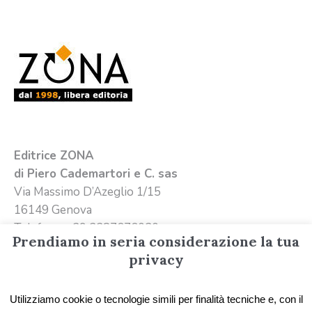
Editrice ZONA
di Piero Cademartori e C. sas
Via Massimo D’Azeglio 1/15
16149 Genova
Telefono +39 3387676020
Prendiamo in seria considerazione la tua
Email
info@editricezona.it
privacy
Utilizziamo cookie o tecnologie simili per finalità tecniche e, con il