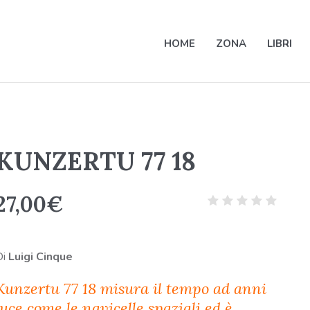
HOME
ZONA
LIBRI
KUNZERTU 77 18
27,00
€
Di
Luigi Cinque
Kunzertu 77 18 misura il tempo ad anni
luce come le navicelle spaziali ed è