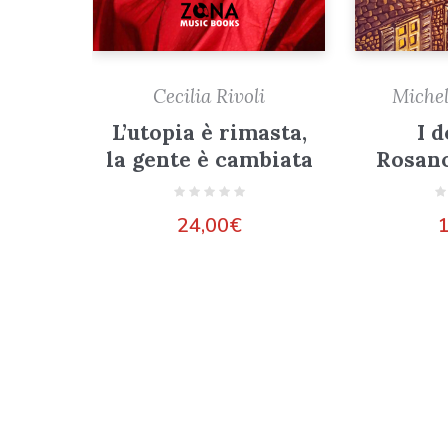
Cecilia Rivoli
Miche
L’utopia è rimasta,
I 
la gente è cambiata
Rosano
24,00
€