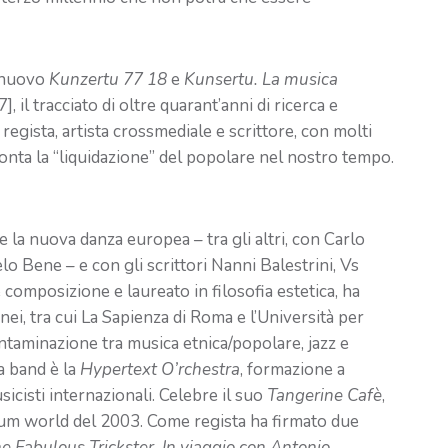
l nuovo
Kunzertu 77 18
e
Kunsertu. La musica
, il tracciato di oltre quarant’anni di ricerca e
regista, artista crossmediale e scrittore, con molti
onta la “liquidazione” del popolare nel nostro tempo.
 e la nuova danza europea – tra gli altri, con Carlo
o Bene – e con gli scrittori Nanni Balestrini, Vs
 composizione e laureato in filosofia estetica, ha
nei, tra cui La Sapienza di Roma e l’Università per
ontaminazione tra musica etnica/popolare, jazz e
ua band è la
Hypertext O’rchestra
, formazione a
icisti internazionali. Celebre il suo
Tangerine Cafè
,
album world del 2003. Come regista ha firmato due
e Fabulous Trickster. In viaggio con Antonio