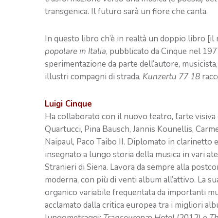
transgenica. Il futuro sarà un fiore che canta.
In questo libro ch’è in realtà un doppio libro [i
popolare in Italia
, pubblicato da Cinque nel 1977]
sperimentazione da parte dell’autore, musicista, 
illustri compagni di strada.
Kunzertu 77 18
racc
Luigi Cinque
Ha collaborato con il nuovo teatro, l’arte visiva
Quartucci, Pina Bausch, Jannis Kounellis, Carmel
Naipaul, Paco Taibo II. Diplomato in clarinetto e
insegnato a lungo storia della musica in vari ate
Stranieri di Siena. Lavora da sempre alla postc
moderna, con più di venti album all’attivo. La s
organico variabile frequentata da importanti mus
acclamato dalla critica europea tra i migliori 
lungometraggi:
Transeuropæ Hotel
(2012) e
Th