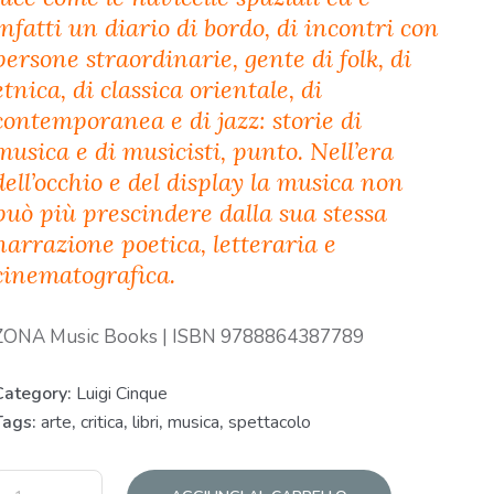
infatti un diario di bordo, di incontri con
persone straordinarie, gente di folk, di
etnica, di classica orientale, di
contemporanea e di jazz: storie di
musica e di musicisti, punto. Nell’era
dell’occhio e del display la musica non
può più prescindere dalla sua stessa
narrazione poetica, letteraria e
cinematografica.
ZONA Music Books | ISBN 9788864387789
Category:
Luigi Cinque
Tags:
arte
,
critica
,
libri
,
musica
,
spettacolo