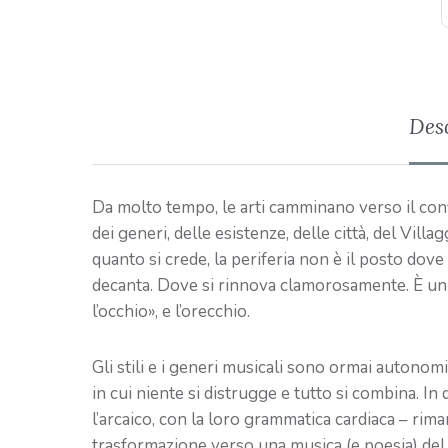
Des
Da molto tempo, le arti camminano verso il confi
dei generi, delle esistenze, delle città, del Vill
quanto si crede, la periferia non è il posto dove 
decanta. Dove si rinnova clamorosamente. È u
l’occhio», e l’orecchio.
Gli stili e i generi musicali sono ormai autonomi
in cui niente si distrugge e tutto si combina. In
l’arcaico, con la loro grammatica cardiaca – ri
trasformazione verso una musica (e poesia) del