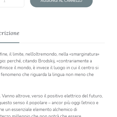
AGGIUNGI AL CARRELLO
crizione
ne, il limite, nell’oltremondo, nella «smarginatura»
aggio: perché, citando Brodskij, «contrariamente a
finisce il mondo, è invece il luogo in cui il centro si
n fenomeno che riguarda la lingua non meno che
. Vanno altrove, verso il positivo elettrico del futuro,
 questo senso il popolare – ancor più oggi l’etnico e
mane un essenziale elemento alchemico di
 terzo millennio che non potrà che essere