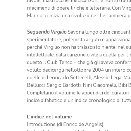
favole, filastrocche, metacanzoni, e non si tratt
rifacimenti di opere liriche e letterarie. Con Vi
Mannucci inizia una rivoluzione che cambierà pe
Seguendo Virgilio
Savona lungo oltre cinquant’a
sperimentatore, polemista arguto e appassionat
perché Virgilio non ha tralasciato niente, nel 
intellettuale, dalla canzone civile a quella per l’
questo il Club Tenco – che già gli aveva conferi
voluto dedicargli nell’ottobre 2004 un intero c
quelle di Leoncarlo Settimelli, Alessio Lega, Ma
Bellucci, Sergio Bardotti, Nini Giacomelli, Bibi B
Completano il volume le appendici dei curatori
indice alfabetico e un indice cronologico di tutt
L’indice del volume
Introduzione (di Enrico de Angelis)