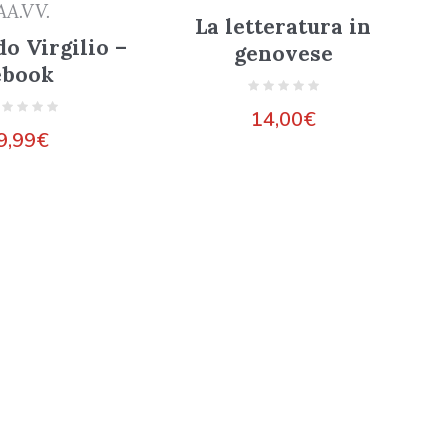
AA.VV.
La letteratura in
o Virgilio –
genovese
ebook
14,00
€
9,99
€