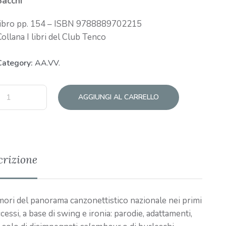
Sacchi
libro pp. 154 – ISBN 9788889702215
ollana I libri del Club Tenco
Category:
AA.VV.
AGGIUNGI AL CARRELLO
crizione
 amori del panorama canzonettistico nazionale nei primi
essi, a base di swing e ironia: parodie, adattamenti,