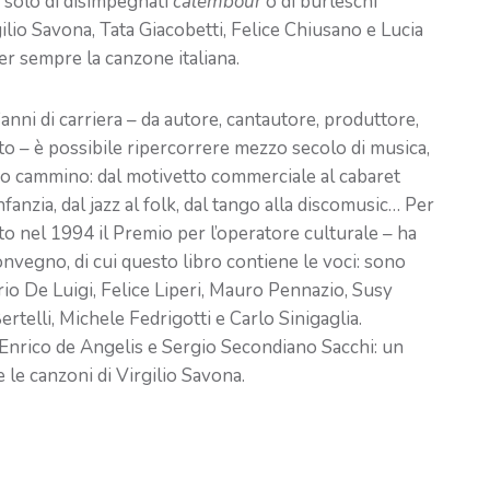
a solo di disimpegnati
calembour
o di burleschi
rgilio Savona, Tata Giacobetti, Felice Chiusano e Lucia
r sempre la canzone italiana.
nni di carriera – da autore, cantautore, produttore,
o – è possibile ripercorrere mezzo secolo di musica,
suo cammino: dal motivetto commerciale al cabaret
infanzia, dal jazz al folk, dal tango alla discomusic… Per
to nel 1994 il Premio per l’operatore culturale – ha
onvegno, di cui questo libro contiene le voci: sono
rio De Luigi, Felice Liperi, Mauro Pennazio, Susy
ertelli, Michele Fedrigotti e Carlo Sinigaglia.
 Enrico de Angelis e Sergio Secondiano Sacchi: un
e le canzoni di Virgilio Savona.