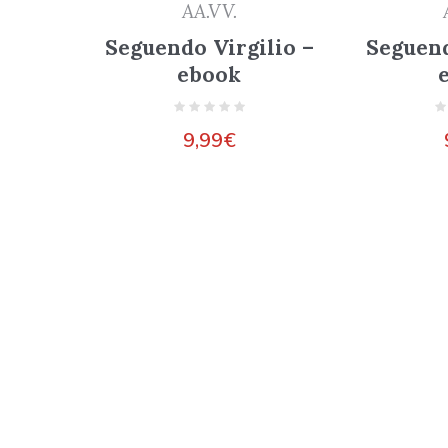
AA.VV.
Seguendo Virgilio –
Seguend
ebook
9,99
€