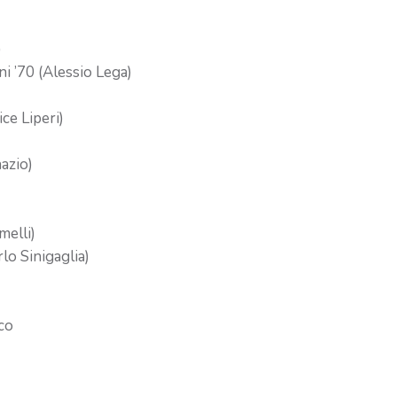
)
ni ’70 (Alessio Lega)
ice Liperi)
nazio)
melli)
rlo Sinigaglia)
co