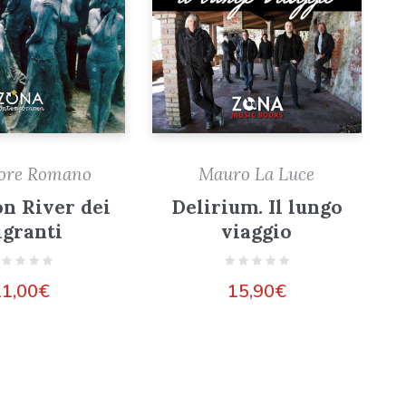
tore Romano
Mauro La Luce
on River dei
Delirium. Il lungo
granti
viaggio
11,00
€
15,90
€