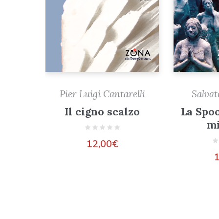
Pier Luigi Cantarelli
Salva
Il cigno scalzo
La Spo
mi
12,00
€