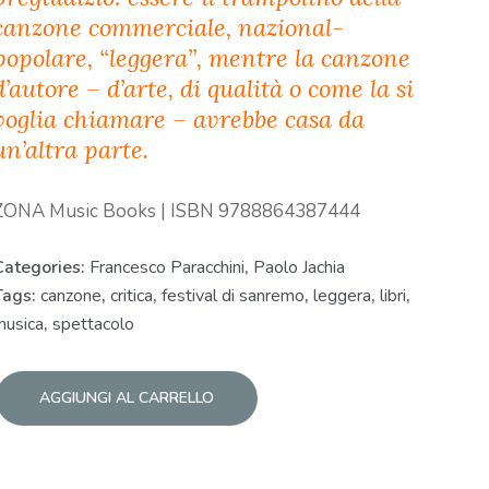
canzone commerciale, nazional-
popolare, “leggera”, mentre la canzone
d’autore – d’arte, di qualità o come la si
voglia chiamare – avrebbe casa da
un’altra parte.
ZONA Music Books | ISBN 9788864387444
Categories:
Francesco Paracchini
,
Paolo Jachia
Tags:
canzone
,
critica
,
festival di sanremo
,
leggera
,
libri
,
musica
,
spettacolo
AGGIUNGI AL CARRELLO