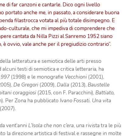
ane di far canzoni e cantarle. Dico ogni livello
no portato anche me, in passato, a considerare buona
nda filastrocca votata al più totale disimpegno. E
eudo-culturale, che mi impediva di comprendere che
apere cantata da Nilla Pizzi al Sanremo 1952 siano
 è ovvio, vale anche per il pregiudizio contrario”.
ella letteratura e semiotica delle arti presso
alcuni testi di semiotica e critica letteraria, ha
-1997
(1998) e le monografie
Vecchioni
(2001),
2005),
De Gregori
(2009),
Dalla
(2013),
Baustelle
itani coraggiosi
(2015, con F. Paracchini),
Battiato,
). Per Zona ha pubblicato
Ivano Fossati. Una vita
(2007).
da vent’anni
L’Isola che non c’era
, una rivista tra le più
rato la direzione artistica di festival e rassegne in molte