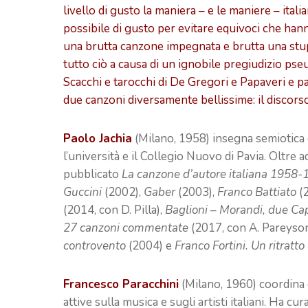
livello di gusto la maniera – e le maniere – itali
possibile di gusto per evitare equivoci che han
una brutta canzone impegnata e brutta una stupe
tutto ciò a causa di un ignobile pregiudizio ps
Scacchi e tarocchi di De Gregori e Papaveri e p
due canzoni diversamente bellissime: il discorso,
Paolo Jachia
(Milano, 1958) insegna semiotica d
l’università e il Collegio Nuovo di Pavia. Oltre ad 
pubblicato
La canzone d’autore italiana 1958
Guccini
(2002),
Gaber
(2003),
Franco Battiato
(
(2014, con D. Pilla),
Baglioni – Morandi, due Cap
27 canzoni commentate
(2017, con A. Pareyson
controvento
(2004) e
Franco Fortini. Un ritratto
Francesco Paracchini
(Milano, 1960) coordina 
attive sulla musica e sugli artisti italiani. Ha cu