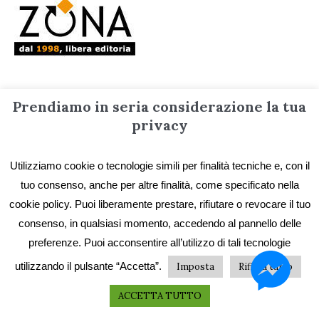
Prendiamo in seria considerazione la tua
Editrice ZONA
privacy
di Piero Cademartori e C. sas
Via Massimo D’Azeglio 1/15
16149 Genova
Utilizziamo cookie o tecnologie simili per finalità tecniche e, con il
Telefono +39 3387676020
tuo consenso, anche per altre finalità, come specificato nella
Email
info@editricezona.it
cookie policy. Puoi liberamente prestare, rifiutare o revocare il tuo
consenso, in qualsiasi momento, accedendo al pannello delle
preferenze. Puoi acconsentire all’utilizzo di tali tecnologie
utilizzando il pulsante “Accetta”.
Imposta
Rifiuta tutto
ACCETTA TUTTO