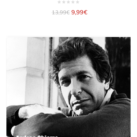
9,99
€
13,99
€