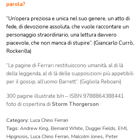
parola?
“Un’opera preziosa e unica nel suo genere, un atto di
fede, di devozione assoluta, che vuole raccontare un
personaggio straordinario, una lettura davvero
piacevole, che non manca di stupire”. (Giancarlo Currò,
Rockerilla)
“Le pagine di Ferrari restituiscono umanità, al di là
della leggenda, al di là delle supposizioni più appetibili
per il gossip, all’uomo Barrett”. (Gigliola Reboani)
300 pagine illustrate b/n – ISBN 9788864388441
foto di copertina di
Storm Thorgerson
Category:
Luca Chino Ferrari
Tags:
Andrew King
,
Bernard White
,
Duggie Fields
,
EMI
,
Hipgnosis
,
Luca Chino Ferrari
,
Malcolm Jones
,
Peter