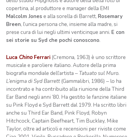
dello studio Hipgnosis e autore della bella foto di
copertina, al produttore e manager della EMI
Malcolm Jones
e alla sorella di Barrett,
Rosemary
Breen
, l’unica persona che, insieme alla madre, si
prese cura di lui negli ultimi venticinque anni.
E con
sei storie su Syd che pochi conoscono
.
Luca
Chino
Ferrari
(Cremona, 1963) è uno scrittore
musicale e paroliere italiano. Autore della prima
biografia mondiale dell’artista ‒
Tatuato sul Muro.
L’enigma di Syd Barrett
(Gammalibri, 1986) ‒ lo ha
incontrato e ha contribuito alla riunione della Third
Ear Band negli anni ’80. Ha gestito le fanzine italiane
su Pink Floyd e Syd Barrett dal 1979. Ha scritto libri
anche su Third Ear Band, Pink Floyd, Robyn
Hitchcock, Captain Beefheart, Tim Buckley, Mike
Taylor, oltre ad articoli e recensioni per riviste come
Ciao 2001, Vinile, Buscadero e Rockerilla. Numerose