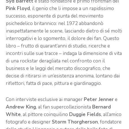
Syd Barrett
è stato fondatore e primo frontman dei
Pink Floyd
, il genio che li impose a un rapidissimo
successo, esponente di punta del movimento
psichedelico britannico: nel 1972 abbandonò
inaspettatamente le scene, lasciando dietro di sé molti
interrogativi e lo sgomento, il dolore dei fan. Questo
libro – frutto di quarant’anni di studio, ricerche e
incontri sulle sue tracce – indaga la dimensione di vita
di una rockstar deragliata nel confronto con il
business e le leggi del mercato discografico, che
decise di ritirarsi in un’esistenza anonima, lontano dai
riflettori, fatta di pace, pittura e giardinaggio.
Con interviste esclusive ai manager
Peter Jenner
e
Andrew King
, al fan supercollezionista
Bernard
White
, al pittore coinquilino
Duggie Fields
, all’amico
fotografo e designer
Storm Thorgherson
, fondatore