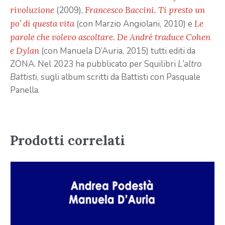
rivoluzione
(2009),
Francesco Baccini. Ti presto un
po’ di questa vita
(con Marzio Angiolani, 2010) e
Le
parole che volevo ascoltare. De André traduce Cohen
e Dylan
(con Manuela D’Auria, 2015) tutti editi da
ZONA. Nel 2023 ha pubblicato per Squilibri
L’altro
Battisti
, sugli album scritti da Battisti con Pasquale
Panella.
Prodotti correlati