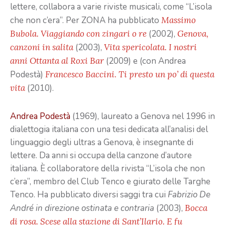
lettere, collabora a varie riviste musicali, come “L’isola
che non c’era”. Per ZONA ha pubblicato
Massimo
Bubola. Viaggiando con zingari o re
(2002),
Genova,
canzoni in salita
(2003),
Vita spericolata. I nostri
anni Ottanta al Roxi Bar
(2009) e (con Andrea
Podestà)
Francesco Baccini. Ti presto un po’ di questa
vita
(2010).
Andrea Podestà
(1969), laureato a Genova nel 1996 in
dialettogia italiana con una tesi dedicata all’analisi del
linguaggio degli ultras a Genova, è insegnante di
lettere. Da anni si occupa della canzone d’autore
italiana. È collaboratore della rivista “L’isola che non
c’era”, membro del Club Tenco e giurato delle Targhe
Tenco. Ha pubblicato diversi saggi tra cui
Fabrizio De
André in direzione ostinata e contraria
(2003),
Bocca
di rosa. Scese alla stazione di Sant’Ilario. E fu