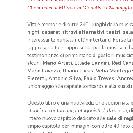
Che musica a Milano su Globalist il 24 maggio
Vita e memorie di oltre 240 “luoghi della musica
night
,
cabaret
,
ritrovi alternativi
,
teatri
,
pala
interessante puntata
nell’hinterland
. Forse la
rappresentato e rappresenta per la musica in It
testimonianze di prima mano di gestori, musicisti
alcuni,
Mario Arlati, Ellade Bandini, Red Can
Mario Lavezzi, Uliano Lucas, Velia Mantegaz
Pieretti, Antonio Silva, Fabio Treves, Andr
un omaggio alla capitale lombarda e alla sua str
Questo libro è una nuova edizione aggiornata e
storici raccontati dai protagonisti della scena
, 
intero nuovo capitolo dedicato alle
sale di reg
ampio capitolo per immagini con oltre 40 foto d