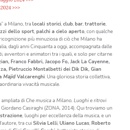
 2024 >>>
” a Milano, tra
locali storici
,
club
,
bar
,
trattorie
,
zzi dello sport
,
palchi a cielo aperto
, con qualche
 ricognizione più minuziosa di ciò che Milano ha
alia, dagli anni Cinquanta a oggi, accompagnata dalle
, avventori e animatori tra i quali, e solo per citarne
zian, Franco Fabbri, Jacopo Fo, Jack La Cayenne,
za, Pietruccio Montalbetti dei Dik Dik, Gian
ea
Majid
Valcarenghi
. Una gloriosa storia collettiva,
aordinaria vivacità musicale.
 ampliata di
Che musica a Milano. Luoghi e ritrovi
di Giordano Casiraghi (ZONA, 2014). Qui troviamo un
istrazione
, luoghi per eccellenza della musica, e un
’autore, tra cui
Silvia Lelli
,
Uliano Lucas
,
Roberto