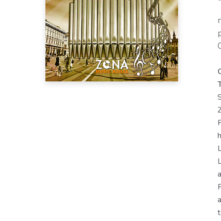
S
F
h
L
P
a
t