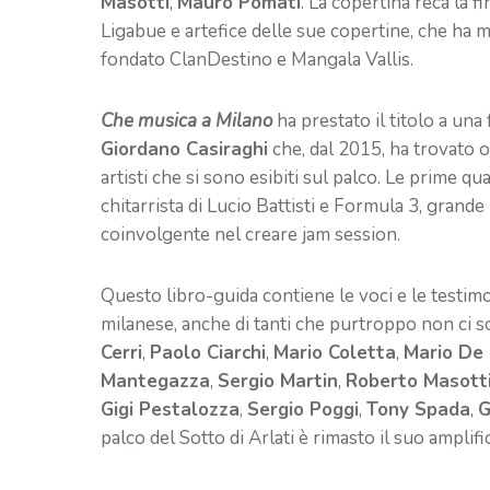
Masotti
,
Mauro Pomati
. La copertina reca la f
Ligabue e artefice delle sue copertine, che ha m
fondato ClanDestino e Mangala Vallis.
Che musica a Milano
ha prestato il titolo a una 
Giordano Casiraghi
che, dal 2015, ha trovato os
artisti che si sono esibiti sul palco. Le prime q
chitarrista di Lucio Battisti e Formula 3, grand
coinvolgente nel creare jam session.
Questo libro-guida contiene le voci e le testim
milanese, anche di tanti che purtroppo non ci 
Cerri
,
Paolo Ciarchi
,
Mario Coletta
,
Mario De 
Mantegazza
,
Sergio Martin
,
Roberto Masott
Gigi Pestalozza
,
Sergio Poggi
,
Tony Spada
,
G
palco del Sotto di Arlati è rimasto il suo amplifi