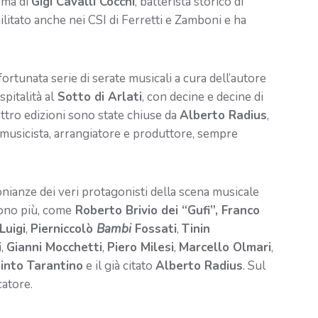
irma di
Gigi Cavalli Cocchi
, batterista storico di
ilitato anche nei CSI di Ferretti e Zamboni e ha
fortunata serie di serate musicali a cura dell’autore
pitalità al
Sotto di Arlati
, con decine e decine di
uattro edizioni sono state chiuse da
Alberto Radius
,
e musicista, arrangiatore e produttore, sempre
onianze dei veri protagonisti della scena musicale
sono più, come
Roberto Brivio dei “Gufi”, Franco
Luigi
,
Pierniccolò
Bambi
Fossati
,
Tinin
i
,
Gianni Mocchetti
,
Piero Milesi
,
Marcello Olmari
,
into Tarantino
e il già citato
Alberto Radius
. Sul
catore.