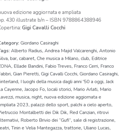
nuova edizione aggiornata e ampliata
pp. 430 illustrate b/n – ISBN 9788864388946
Copertina:
Gigi Cavalli Cocchi
Category:
Giordano Casiraghi
Tags:
Alberto Radius
,
Andrea Majid Valcarenghi
,
Antonio
ilva
,
bar
,
cabaret
,
Che musica a Milano
,
club
,
Editrice
ZONA
,
Ellade Bandini
,
Fabio Treves
,
Franco Cerri
,
Franco
abbri
,
Gian Pieretti
,
Gigi Cavalli Cocchi
,
Giordano Casiraghi
,
interland
,
I luoghi della musica dagli anni '50 a oggi
,
Jack
La Cayenne
,
Jacopo Fo
,
locali storici
,
Mario Arlati
,
Mario
avezzi
,
musica
,
night
,
nuova edizione aggiornata e
ampliata 2023
,
palazzi dello sport
,
palchi a cielo aperto
,
ietruccio Montalbetti dei Dik Dik
,
Red Canzian
,
ritrovi
lternativi
,
Roberto Brivio dei “Gufi”
,
sale di registrazione
,
eatri
,
Tinin e Velia Mantegazza
,
trattorie
,
Uliano Lucas
,