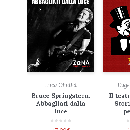
Luca Giudici
Euge
Bruce Springsteen.
Il tea
Abbagliati dalla
Stori
luce
pe