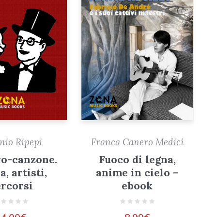
nio Ripepi
Franca Canero Medici
tro-canzone.
Fuoco di legna,
a, artisti,
anime in cielo –
rcorsi
ebook