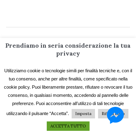
Prendiamo in seria considerazione la tua
privacy
Informazioni
Utilizziamo cookie o tecnologie simili per finalità tecniche e, con il
Contatti
tuo consenso, anche per altre finalità, come specificato nella
cookie policy. Puoi liberamente prestare, rifiutare o revocare il tuo
Privacy e Cookie
consenso, in qualsiasi momento, accedendo al pannello delle
Codice etico
preferenze. Puoi acconsentire all’utilizzo di tali tecnologie
I primi vent’anni
utilizzando il pulsante “Accetta”.
Imposta
Rifiuta tutto
Collane e catalogo storico
ACCETTA TUTTO