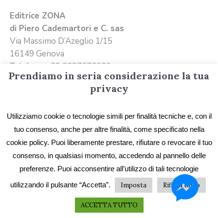
Editrice ZONA
di Piero Cademartori e C. sas
Via Massimo D’Azeglio 1/15
16149 Genova
Telefono +39 3387676020
Prendiamo in seria considerazione la tua
Email
info@editricezona.it
privacy
Utilizziamo cookie o tecnologie simili per finalità tecniche e, con il
tuo consenso, anche per altre finalità, come specificato nella
cookie policy. Puoi liberamente prestare, rifiutare o revocare il tuo
consenso, in qualsiasi momento, accedendo al pannello delle
preferenze. Puoi acconsentire all’utilizzo di tali tecnologie
Privacy
/ Editrice ZONA - Immagini e testi sono
utilizzando il pulsante “Accetta”.
Imposta
Rifiuta tutto
proprietà di Editrice ZONA e possono essere
liberamente scaricati citando la fonte
ACCETTA TUTTO