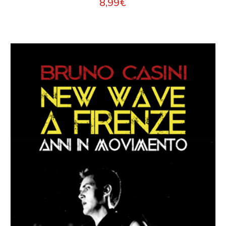
8,99
€