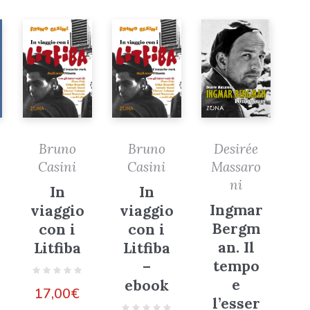
Bruno
Bruno
Desirée
Casini
Casini
Massaro
ni
In
In
Ingmar
viaggio
viaggio
Bergm
con i
con i
an. Il
Litfiba
Litfiba
tempo
–
e
ebook
17,00
€
l’esser