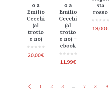
o a
o a
sta
Emilio
Emilio
rosso
Cecchi
Cecchi
(al
(al
18,00
€
trotto
trotto
e no)
e no) –
ebook
20,00
€
11,99
€
1
2
3
…
7
8
9