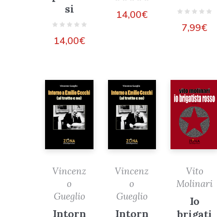
si
14,00
€
7,99
€
14,00
€
Vito
Vincenz
Vincenz
Molinari
o
o
Gueglio
Gueglio
Io
Intorn
Intorn
brigati