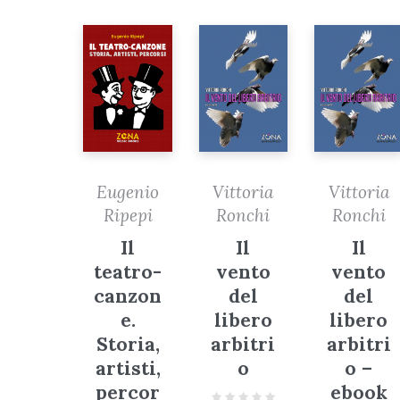
Eugenio
Vittoria
Vittoria
Ripepi
Ronchi
Ronchi
Il
Il
Il
teatro-
vento
vento
canzon
del
del
e.
libero
libero
Storia,
arbitri
arbitri
artisti,
o
o –
percor
ebook