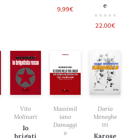
e
9,99
€
22,00
€
Vito
Massimil
Dario
Molinari
iano
Meneghe
Damaggi
tti
Io
o
Karose
brigati