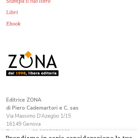
Stampa il tuo libro
Libri
Ebook
Editrice ZONA
di Piero Cademartori e C. sas
Via Massimo D’Azeglio 1/15
16149 Genova
Telefono +39 3387676020
Prendiamo in seria considerazione la tua