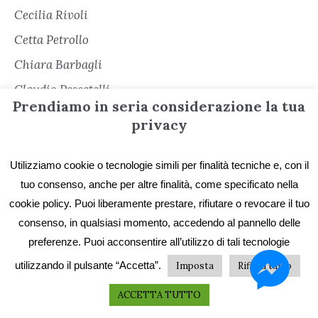
Cecilia Rivoli
Cetta Petrollo
Chiara Barbagli
Claudio Pescetelli
Prendiamo in seria considerazione la tua
Danila Olivieri
privacy
Dante D'Agrosa
Dario Meneghetti
Utilizziamo cookie o tecnologie simili per finalità tecniche e, con il
tuo consenso, anche per altre finalità, come specificato nella
Dario Piola
cookie policy. Puoi liberamente prestare, rifiutare o revocare il tuo
Davide Narducci
consenso, in qualsiasi momento, accedendo al pannello delle
Davide Racca
preferenze. Puoi acconsentire all’utilizzo di tali tecnologie
Desirée Massaroni
utilizzando il pulsante “Accetta”.
Imposta
Rifiuta tutto
Dino Murgolo
ACCETTA TUTTO
Donatella Colasanti