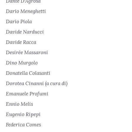
Dante D'Agrosa
Dario Meneghetti
Dario Piola
Davide Narducci
Davide Racca
Desirée Massaroni
Dino Murgolo
Donatella Colasanti
Dorotea Cinanni (a cura di)
Emanuele Profumi
Ennio Melis
Eugenio Ripepi
Federica Comes