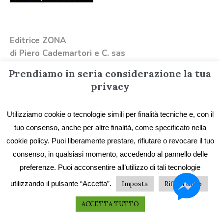
Editrice ZONA
di Piero Cademartori e C. sas
Via Massimo D’Azeglio 1/15
Prendiamo in seria considerazione la tua
16149 Genova
privacy
Telefono +39 3387676020
Email
info@editricezona.it
Utilizziamo cookie o tecnologie simili per finalità tecniche e, con il
tuo consenso, anche per altre finalità, come specificato nella
cookie policy. Puoi liberamente prestare, rifiutare o revocare il tuo
consenso, in qualsiasi momento, accedendo al pannello delle
preferenze. Puoi acconsentire all’utilizzo di tali tecnologie
utilizzando il pulsante “Accetta”.
Imposta
Rifiuta tutto
Privacy
/ Editrice ZONA - Immagini e testi sono
ACCETTA TUTTO
proprietà di Editrice ZONA e possono essere