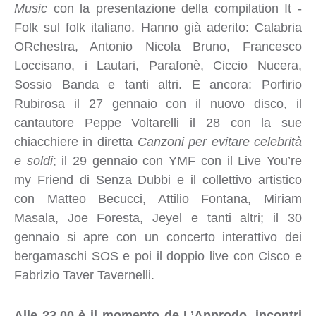
Music
con la presentazione della compilation It -
Folk sul folk italiano. Hanno già aderito: Calabria
ORchestra, Antonio Nicola Bruno, Francesco
Loccisano, i Lautari, Parafonè, Ciccio Nucera,
Sossio Banda e tanti altri. E ancora: Porfirio
Rubirosa il 27 gennaio con il nuovo disco, il
cantautore Peppe Voltarelli il 28 con la sue
chiacchiere in diretta
Canzoni per evitare celebrità
e soldi
; il 29 gennaio con YMF con il Live You’re
my Friend di Senza Dubbi e il collettivo artistico
con Matteo Becucci, Attilio Fontana, Miriam
Masala, Joe Foresta, Jeyel e tanti altri; il 30
gennaio si apre con un concerto interattivo dei
bergamaschi SOS e poi il doppio live con Cisco e
Fabrizio Taver Tavernelli.
Alle 23.00 è il momento de L’Approdo, incontri