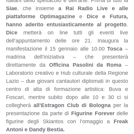
Italiani dello spettacolo e dell’arte. Prima di tutti la
Siae
, che insieme
a Rai Radio Live e alle
piattaforme Optimagazine
e
Dice e Futura,
hanno aderito entusiasticamente al progetto
.
Dice
metterà on line tutti gli eventi live
dell’appuntamento delle ore 21. Inaugura la
manifestazione il 15 gennaio alle 10.00
Tosca
–
madrina dell’iniziativa – che presenterà
direttamente da
Officina Pasolini
da Roma
–
Laboratorio creativo e Hub culturale della Regione
Lazio – due giovani cantautori diplomati in questo
centro di alta di formazione artistica: Buva e
Foscari, mentre subito dopo alle 10 e 30 ci si
collegherà
all’Estragon Club di Bologna
per la
presentazione da parte di
Figurine Forever
delle
figurine degli Skiantos con l’omaggio a
Freak
Antoni e Dandy Bestia.