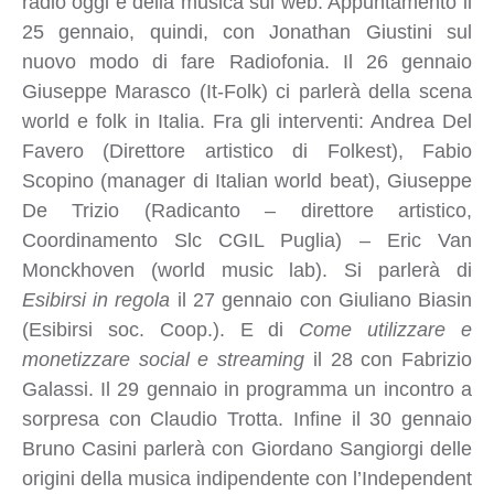
radio oggi e della musica sul web. Appuntamento il
25 gennaio, quindi, con Jonathan Giustini sul
nuovo modo di fare Radiofonia. Il 26 gennaio
Giuseppe Marasco (It-Folk) ci parlerà della scena
world e folk in Italia. Fra gli interventi: Andrea Del
Favero (Direttore artistico di Folkest), Fabio
Scopino (manager di Italian world beat), Giuseppe
De Trizio (Radicanto – direttore artistico,
Coordinamento Slc CGIL Puglia) – Eric Van
Monckhoven (world music lab). Si parlerà di
Esibirsi in regola
il 27 gennaio con Giuliano Biasin
(Esibirsi soc. Coop.). E di
Come utilizzare e
monetizzare social e streaming
il 28 con Fabrizio
Galassi. Il 29 gennaio in programma un incontro a
sorpresa con Claudio Trotta. Infine il 30 gennaio
Bruno Casini parlerà con Giordano Sangiorgi delle
origini della musica indipendente con l’Independent