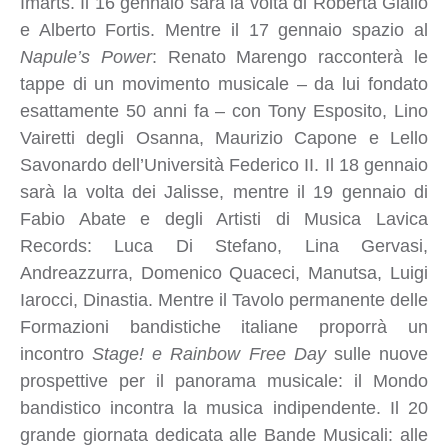
Imarts. Il 16 gennaio sarà la volta di Roberta Giallo
e Alberto Fortis. Mentre il 17 gennaio spazio al
Napule’s Power
: Renato Marengo racconterà le
tappe di un movimento musicale – da lui fondato
esattamente 50 anni fa – con Tony Esposito, Lino
Vairetti degli Osanna, Maurizio Capone e Lello
Savonardo dell’Università Federico II. Il 18 gennaio
sarà la volta dei Jalisse, mentre il 19 gennaio di
Fabio Abate e degli Artisti di Musica Lavica
Records: Luca Di Stefano, Lina Gervasi,
Andreazzurra, Domenico Quaceci, Manutsa, Luigi
Iarocci, Dinastia. Mentre il Tavolo permanente delle
Formazioni bandistiche italiane proporrà un
incontro
Stage! e Rainbow Free Day
sulle nuove
prospettive per il panorama musicale: il Mondo
bandistico incontra la musica indipendente. Il 20
grande giornata dedicata alle Bande Musicali: alle