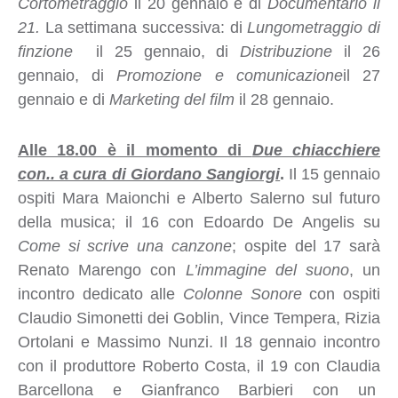
Cortometraggio
il 20 gennaio e di
Documentario il
21.
La settimana successiva: di
Lungometraggio di
finzione
il 25 gennaio, di
Distribuzione
il 26
gennaio, di
Promozione e comunicazione
il 27
gennaio e di
Marketing del film
il 28 gennaio.
Alle 18.00 è il momento di
Due chiacchiere
con.. a cura di Giordano Sangiorgi
.
Il 15 gennaio
ospiti Mara Maionchi e Alberto Salerno sul futuro
della musica; il 16 con Edoardo De Angelis su
Come si scrive una canzone
; ospite del 17 sarà
Renato Marengo con
L’immagine del suono
, un
incontro dedicato alle
Colonne Sonore
con ospiti
Claudio Simonetti dei Goblin, Vince Tempera, Rizia
Ortolani e Massimo Nunzi. Il 18 gennaio incontro
con il produttore Roberto Costa, il 19 con Claudia
Barcellona e Gianfranco Barbieri con un