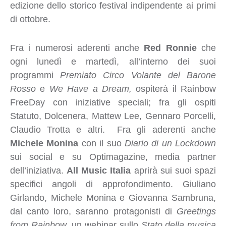
edizione dello storico festival indipendente ai primi
di ottobre.
Fra i numerosi aderenti anche
Red Ronnie
che
ogni lunedì e martedì, all’interno dei suoi
programmi
Premiato Circo Volante del Barone
Rosso
e
We Have a Dream,
ospiterà il Rainbow
FreeDay con iniziative speciali; fra gli ospiti
Statuto, Dolcenera, Mattew Lee, Gennaro Porcelli,
Claudio Trotta e altri. Fra gli aderenti anche
Michele Monina
con il suo
Diario di un Lockdown
sui social e su Optimagazine, media partner
dell’iniziativa.
All Music Italia
aprirà sui suoi spazi
specifici angoli di approfondimento. Giuliano
Girlando, Michele Monina e Giovanna Sambruna,
dal canto loro, saranno protagonisti di
Greetings
from Rainbow
, un webinar sullo
Stato della musica