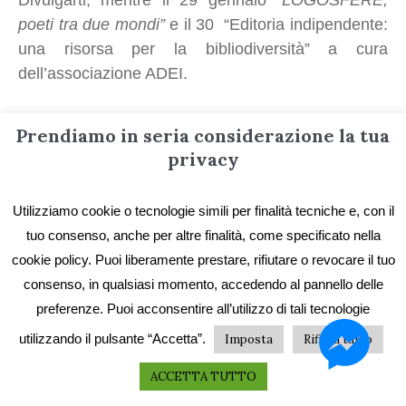
poeti tra due mondi”
e il 30 “Editoria indipendente:
una risorsa per la bibliodiversità” a cura
dell’associazione ADEI.
Alle 23.30
in programma la presentazione e il
Prendiamo in seria considerazione la tua
racconto di alcune importanti case editrici
privacy
indipendenti: VLM (23 gennaio), Vololibero (24
gennaio), Zona (25 gennaio), Arcana (26 gennaio),
Utilizziamo cookie o tecnologie simili per finalità tecniche e, con il
Emons (27 gennaio), Orto della Cultura (29
tuo consenso, anche per altre finalità, come specificato nella
gennaio), LEDizioni (30 gennaio). Continua la
cookie policy. Puoi liberamente prestare, rifiutare o revocare il tuo
collaborazione con l’associazione di editori
consenso, in qualsiasi momento, accedendo al pannello delle
indipendenti ADEI, giovedì 28 gennaio, con
preferenze. Puoi acconsentire all’utilizzo di tali tecnologie
“Editoria indipendente: una risorsa per la
utilizzando il pulsante “Accetta”.
Imposta
Rifiuta tutto
bibliodiversità”, mentre Jonathan Giustini presenta
una serie di eccezionali video racconti tra canzone,
ACCETTA TUTTO
cinema e letteratura, dal titolo “La storia siamo noi: