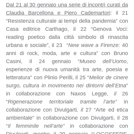
Dal 21 al 30 gennaio una serie di incontri curati da
Claudia Barcellona e Piero Cademartori
: il 21
“Resistenza culturale ai tempi della pandemia” con
Casa editrice Carthago, il 22 “Genova Voci:
reading poetico dalla città simbolo di rinascita
urbana e sociale”, il 23 “
New wave a Firenze
: 40
anni di rock, moda, arte e cultura” con Bruno
Casini, Il 24 gennaio “
Museo dell’Uomo
,
esperienze di nuova umanità tra arte, poesia e
letteratura” con Plinio Perilli, il 25 “
Melior de cinere
surgo, cultura in movimento nei dintorni dell’Etna
”
in collaborazione con Naxos Legge,
il
26
“
Rigenerazione territoriale tramite l’arte”
in
collaborazione con Divulgarti
, il
27 “Arte ed etica
ambientale” in collaborazione con Divulgarti, il 28
“
Il femminile nell’arte”
in collaborazione con
Divulgarti, mentre il 29 gennaio “
LOGOSFERE,