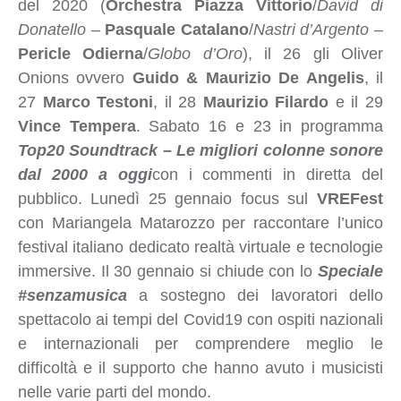
del 2020 (
Orchestra Piazza Vittorio
/
David di
Donatello
–
Pasquale Catalano
/
Nastri d’Argento
–
Pericle Odierna
/
Globo d’Oro
), il 26 gli Oliver
Onions ovvero
Guido & Maurizio De Angelis
, il
27
Marco Testoni
, il 28
Maurizio Filardo
e il 29
Vince Tempera
. Sabato 16 e 23 in programma
Top20 Soundtrack – Le migliori colonne sonore
dal 2000
a oggi
con i commenti in diretta del
pubblico. Lunedì 25 gennaio focus sul
VREFest
con Mariangela Matarozzo per raccontare l’unico
festival italiano dedicato realtà virtuale e tecnologie
immersive. Il 30 gennaio si chiude con lo
Speciale
#senzamusica
a sostegno dei lavoratori dello
spettacolo ai tempi del Covid19 con ospiti nazionali
e internazionali per comprendere meglio le
difficoltà e il supporto che hanno avuto i musicisti
nelle varie parti del mondo.