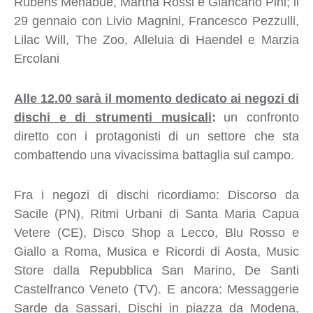
Rubens Menabue, Martha Rossi e Giancarlo Pini; il
29 gennaio con Livio Magnini, Francesco Pezzulli,
Lilac Will, The Zoo, Alleluia di Haendel e Marzia
Ercolani
Alle 12.00 sarà il momento dedicato ai negozi di
dischi e di strumenti musicali
:
un confronto
diretto con i protagonisti di un settore che sta
combattendo una vivacissima battaglia sul campo.
Fra i negozi di dischi ricordiamo: Discorso da
Sacile (PN), Ritmi Urbani di Santa Maria Capua
Vetere (CE), Disco Shop a Lecco, Blu Rosso e
Giallo a Roma, Musica e Ricordi di Aosta, Music
Store dalla Repubblica San Marino, De Santi
Castelfranco Veneto (TV). E ancora: Messaggerie
Sarde da Sassari, Dischi in piazza da Modena,