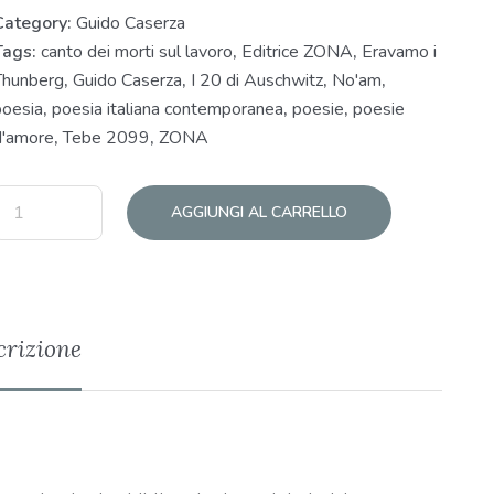
Category:
Guido Caserza
Tags:
canto dei morti sul lavoro
,
Editrice ZONA
,
Eravamo i
Thunberg
,
Guido Caserza
,
I 20 di Auschwitz
,
No'am
,
poesia
,
poesia italiana contemporanea
,
poesie
,
poesie
d'amore
,
Tebe 2099
,
ZONA
AGGIUNGI AL CARRELLO
crizione