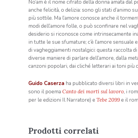
No’am è il nome cifrato della donna amata dal poet
anche felicità, o delizia: sono gli stati d’animo 
più sottile. Ma l’amore conosce anche il tormento,
modi dell’amore folle, o può sconfinare nel va
desiderio si riconosce come intrinsecamente ina
in tutte le sue sfumature; c’è l’amore sensuale 
di vagheggiamenti nostalgici: questa raccolta d
diverse maniere di parlare dell’amore, dalla metaf
canzoni popolari, dai cliché letterari ai toni più c
Guido Caserza
ha pubblicato diversi libri in v
sono il poema
Canto dei morti sul lavoro
, i ro
per le edizioni Il Narratore) e
Tebe 2099
e il ro
Prodotti correlati