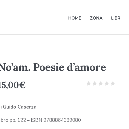
HOME
ZONA
LIBRI
No’am. Poesie d’amore
15,00
€
di
Guido Caserza
libro pp. 122 – ISBN 9788864389080