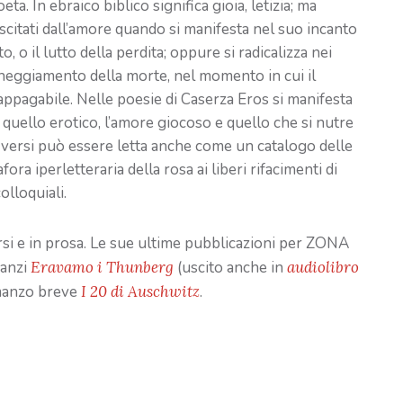
a. In ebraico biblico significa gioia, letizia; ma
suscitati dall’amore quando si manifesta nel suo incanto
 o il lutto della perdita; oppure si radicalizza nei
gheggiamento della morte, nel momento in cui il
ppagabile. Nelle poesie di Caserza Eros si manifesta
e quello erotico, l’amore giocoso e quello che si nutre
i versi può essere letta anche come un catalogo delle
ora iperletteraria della rosa ai liberi rifacimenti di
olloquiali.
ersi e in prosa. Le sue ultime pubblicazioni per ZONA
manzi
Eravamo i Thunberg
(uscito anche in
audiolibro
manzo breve
I 20 di Auschwitz
.