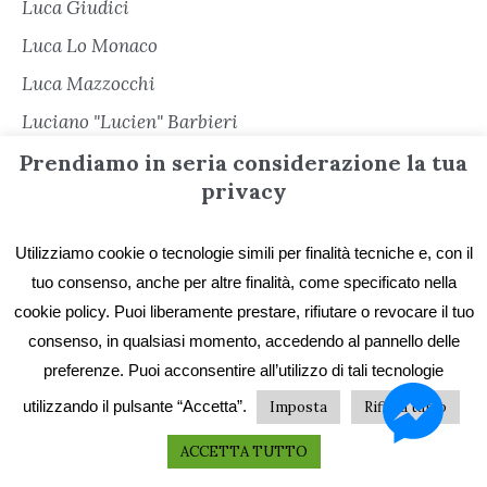
Luca Giudici
Luca Lo Monaco
Luca Mazzocchi
Luciano "Lucien" Barbieri
Luigi Cinque
Prendiamo in seria considerazione la tua
privacy
Maddalena Leali
Manuela D'Auria
Utilizziamo cookie o tecnologie simili per finalità tecniche e, con il
Marco Menato (a cura di)
tuo consenso, anche per altre finalità, come specificato nella
Marco Palladini
cookie policy. Puoi liberamente prestare, rifiutare o revocare il tuo
consenso, in qualsiasi momento, accedendo al pannello delle
Marco Ricciardi
preferenze. Puoi acconsentire all’utilizzo di tali tecnologie
Marco Tesei
utilizzando il pulsante “Accetta”.
Imposta
Rifiuta tutto
Margherita Zorzi
ACCETTA TUTTO
Marianna Marrucci