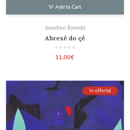
Add to Cart
Anselmo Roveda
Abrexê do çê
11,00
€
In offerta!