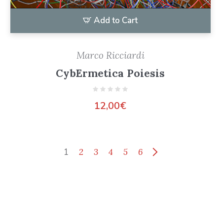
Add to Cart
Marco Ricciardi
CybErmetica Poiesis
12,00
€
1
2
3
4
5
6