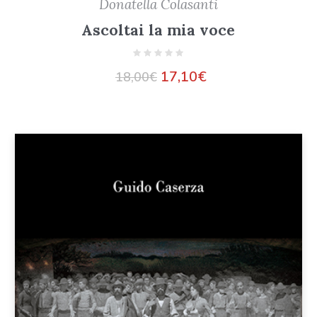
Donatella Colasanti
Ascoltai la mia voce
17,10
€
18,00
€