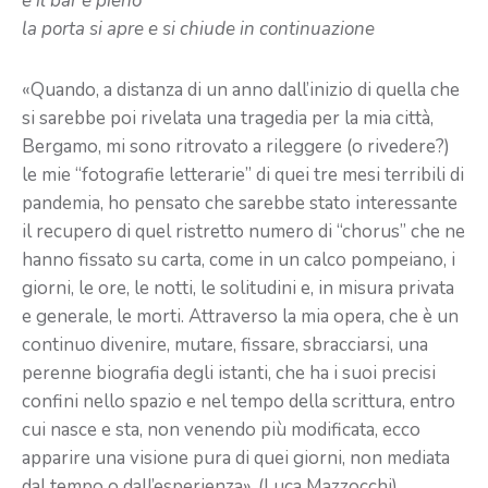
e il bar è pieno
la porta si apre e si chiude in continuazione
«Quando, a distanza di un anno dall’inizio di quella che
si sarebbe poi rivelata una tragedia per la mia città,
Bergamo, mi sono ritrovato a rileggere (o rivedere?)
le mie “fotografie letterarie” di quei tre mesi terribili di
pandemia, ho pensato che sarebbe stato interessante
il recupero di quel ristretto numero di “chorus” che ne
hanno fissato su carta, come in un calco pompeiano, i
giorni, le ore, le notti, le solitudini e, in misura privata
e generale, le morti. Attraverso la mia opera, che è un
continuo divenire, mutare, fissare, sbracciarsi, una
perenne biografia degli istanti, che ha i suoi precisi
confini nello spazio e nel tempo della scrittura, entro
cui nasce e sta, non venendo più modificata, ecco
apparire una visione pura di quei giorni, non mediata
dal tempo o dall’esperienza». (Luca Mazzocchi)