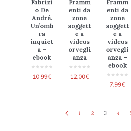
Fabrizi
Framm
Framm
o De
enti da
enti da
André.
zone
zone
Un’omb
soggett
soggett
ra
e a
e a
inquiet
videos
videos
a –
orvegli
orvegli
ebook
anza
anza –
ebook
10,99
€
12,00
€
7,99
€
1
2
3
4