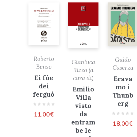
Roberto
Guido
Gianluca
Benso
Caserza
Rizzo (a
Ei fóe
cura di)
Erava
dei
mo i
Emilio
ferguò
Thunb
Villa
erg
visto
da
11,00
€
entram
18,00
€
be le