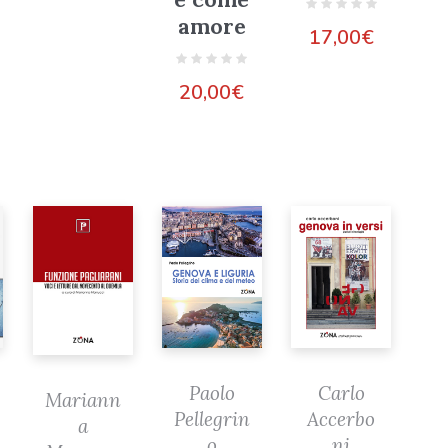
amore
17,00
€
20,00
€
Paolo
Carlo
Mariann
Pellegrin
Accerbo
a
o
ni