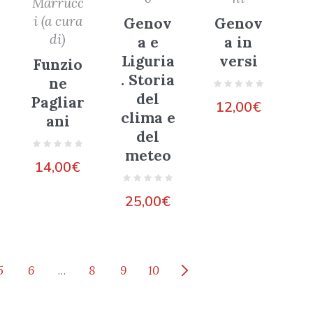
Marrucc
i (a cura
Genov
Genov
di)
a e
a in
Liguria
versi
Funzio
. Storia
ne
del
Pagliar
12,00
€
clima e
ani
del
meteo
14,00
€
25,00
€
5
6
…
8
9
10