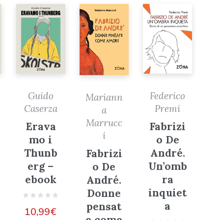
Federico
Guido
Mariann
Premi
Caserza
a
Marrucc
Fabrizi
Erava
i
o De
mo i
André.
Thunb
Fabrizi
Un’omb
erg –
o De
ra
ebook
André.
inquiet
Donne
a
pensat
10,99
€
e come