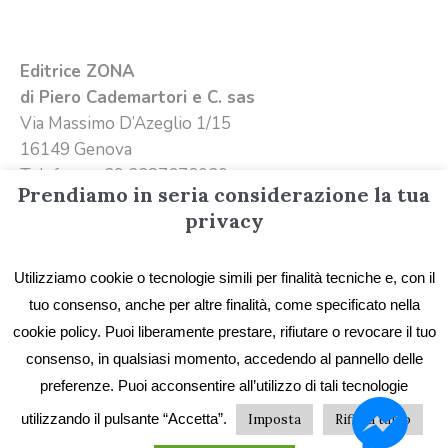
Editrice ZONA
di Piero Cademartori e C. sas
Via Massimo D’Azeglio 1/15
16149 Genova
Telefono +39 3387676020
Prendiamo in seria considerazione la tua
Email
info@editricezona.it
privacy
Utilizziamo cookie o tecnologie simili per finalità tecniche e, con il
tuo consenso, anche per altre finalità, come specificato nella
cookie policy. Puoi liberamente prestare, rifiutare o revocare il tuo
consenso, in qualsiasi momento, accedendo al pannello delle
preferenze. Puoi acconsentire all’utilizzo di tali tecnologie
Privacy
/ Editrice ZONA - Immagini e testi sono
utilizzando il pulsante “Accetta”.
Imposta
Rifiuta tutto
proprietà di Editrice ZONA e possono essere