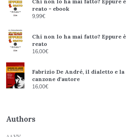
Chi non lo ha mai fatto? Eppure è
reato - ebook
9,99
€
Chi non lo ha mai fatto? Eppure è
reato
16,00
€
Fabrizio De André, il dialetto e la
canzone d'autore
16,00
€
Authors
AA.VV.