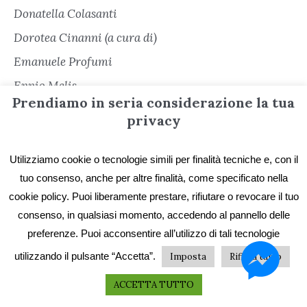
Donatella Colasanti
Dorotea Cinanni (a cura di)
Emanuele Profumi
Ennio Melis
Prendiamo in seria considerazione la tua
Eugenio Ripepi
privacy
Federica Comes
Federico Clavesana
Utilizziamo cookie o tecnologie simili per finalità tecniche e, con il
tuo consenso, anche per altre finalità, come specificato nella
Federico Pier Maria Sanguineti
cookie policy. Puoi liberamente prestare, rifiutare o revocare il tuo
Federico Premi
consenso, in qualsiasi momento, accedendo al pannello delle
Fernando Romagnoli
preferenze. Puoi acconsentire all’utilizzo di tali tecnologie
Fiammetta Cirilli
utilizzando il pulsante “Accetta”.
Imposta
Rifiuta tutto
Fiorenzo Toso
ACCETTA TUTTO
Franca Berardi