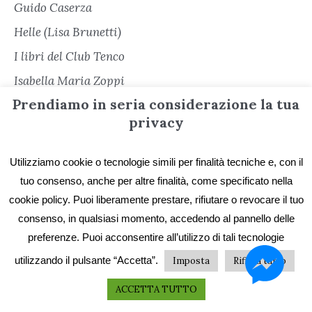
Guido Caserza
Helle (Lisa Brunetti)
I libri del Club Tenco
Isabella Maria Zoppi
Prendiamo in seria considerazione la tua
Juan Pablo Santi
privacy
Laura Pugno
Leonardo Vilei
Utilizziamo cookie o tecnologie simili per finalità tecniche e, con il
Leoncarlo Settimelli
tuo consenso, anche per altre finalità, come specificato nella
cookie policy. Puoi liberamente prestare, rifiutare o revocare il tuo
Lisa Tibaldi
consenso, in qualsiasi momento, accedendo al pannello delle
Loredana Squeri
preferenze. Puoi acconsentire all’utilizzo di tali tecnologie
Luca Chino Ferrari
utilizzando il pulsante “Accetta”.
Imposta
Rifiuta tutto
Luca Giudici
ACCETTA TUTTO
Luca Lo Monaco