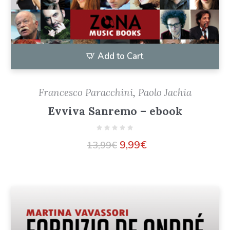
Add to Cart
Francesco Paracchini
,
Paolo Jachia
Evviva Sanremo – ebook
9,99
€
13,99
€