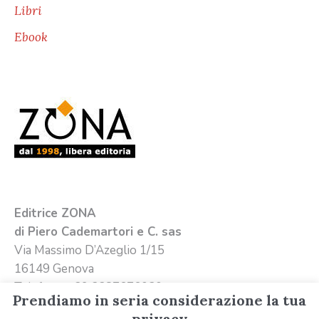
Libri
Ebook
Editrice ZONA
di Piero Cademartori e C. sas
Via Massimo D’Azeglio 1/15
16149 Genova
Telefono +39 3387676020
Prendiamo in seria considerazione la tua
Email
info@editricezona.it
privacy