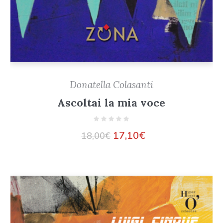
Donatella Colasanti
Ascoltai la mia voce
17,10
€
18,00
€