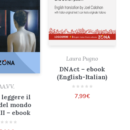
Laura Pugno
DNAct – ebook
(English-Italian)
AA.VV.
7,99
€
 leggere il
 del mondo
XII – ebook