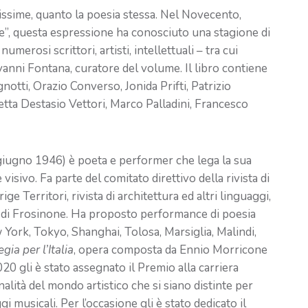
hissime, quanto la poesia stessa. Nel Novecento,
e”, questa espressione ha conosciuto una stagione di
numerosi scrittori, artisti, intellettuali – tra cui
anni Fontana, curatore del volume. Il libro contiene
notti, Orazio Converso, Jonida Prifti, Patrizio
betta Destasio Vettori, Marco Palladini, Francesco
iugno 1946) è poeta e performer che lega la sua
 visivo. Fa parte del comitato direttivo della rivista di
e Territori, rivista di architettura ed altri linguaggi,
cia di Frosinone. Ha proposto performance di poesia
ew York, Tokyo, Shanghai, Tolosa, Marsiglia, Malindi,
egia per l’Italia
, opera composta da Ennio Morricone
2020 gli è stato assegnato il Premio alla carriera
alità del mondo artistico che si siano distinte per
gi musicali. Per l’occasione gli è stato dedicato il