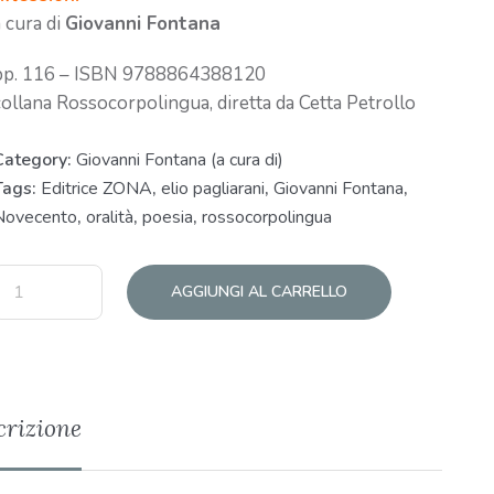
a cura di
Giovanni Fontana
pp. 116 – ISBN 9788864388120
collana Rossocorpolingua, diretta da Cetta Petrollo
Category:
Giovanni Fontana (a cura di)
Tags:
Editrice ZONA
,
elio pagliarani
,
Giovanni Fontana
,
Novecento
,
oralità
,
poesia
,
rossocorpolingua
AGGIUNGI AL CARRELLO
crizione