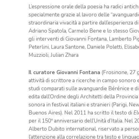
L’espressione orale della poesia ha radici antic
specialmente grazie al lavoro delle “avanguardi
straordinaria vivacità a partire dall’esperienza di 
Adriano Spatola, Carmelo Bene e lo stesso Giov
gli interventi di Giovanni Fontana, Lamberto Pig
Peterlini, Laura Santone, Daniele Poletti, Elisa
Muzzioli, Julian Zhara
Il curatore Giovanni Fontana
(Frosinone, 27 g
attività di scrittore a ricerche in campo sonoro e
studi comparati sulle avanguardie Bérénice e dirig
edita dall’Ordine degli Architetti della Provin
sonora in festival italiani e stranieri (Parigi, N
Buenos Aires). Nel 2011 ha scritto il testo di
El
per il 150º anniversario dell’Unità d’Italia. Nel 
Alberto Dubito international, riservato a person
l’attenzione alla correlazione tra testo e linguag