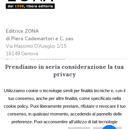
Editrice ZONA
di Piero Cademartori e C. sas
Via Massimo D’Azeglio 1/15
16149 Genova
Telefono +39 3387676020
Prendiamo in seria considerazione la tua
Email
info@editricezona.it
privacy
Utilizziamo cookie o tecnologie simili per finalità tecniche e, con il
tuo consenso, anche per altre finalità, come specificato nella
cookie policy. Puoi liberamente prestare, rifiutare o revocare il tuo
consenso, in qualsiasi momento, accedendo al pannello delle
preferenze. Puoi acconsentire all’utilizzo di tali tecnologie
Privacy
/ Editrice ZONA - Immagini e testi sono