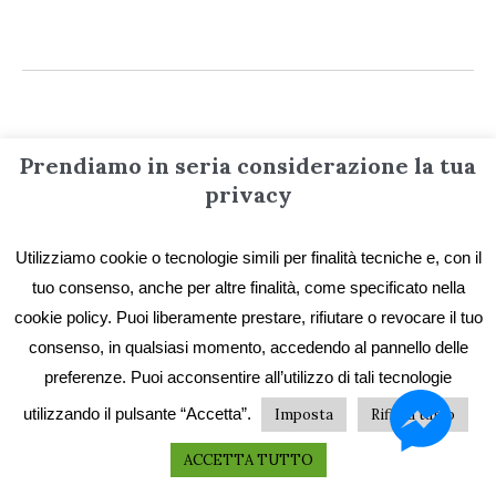
Prendiamo in seria considerazione la tua
Informazioni
privacy
Contatti
Utilizziamo cookie o tecnologie simili per finalità tecniche e, con il
tuo consenso, anche per altre finalità, come specificato nella
Privacy e Cookie
cookie policy. Puoi liberamente prestare, rifiutare o revocare il tuo
Codice etico
consenso, in qualsiasi momento, accedendo al pannello delle
preferenze. Puoi acconsentire all’utilizzo di tali tecnologie
I primi vent’anni
utilizzando il pulsante “Accetta”.
Imposta
Rifiuta tutto
Collane e catalogo storico
ACCETTA TUTTO