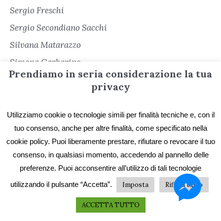
Sergio Freschi
Sergio Secondiano Sacchi
Silvana Matarazzo
Simona Garbarino
Prendiamo in seria considerazione la tua
Simone Soriani
privacy
Stefano De Franchi
Stefano Ratto
Utilizziamo cookie o tecnologie simili per finalità tecniche e, con il
tuo consenso, anche per altre finalità, come specificato nella
Teresa Giulietti
cookie policy. Puoi liberamente prestare, rifiutare o revocare il tuo
Valentina Proietti Muzi
consenso, in qualsiasi momento, accedendo al pannello delle
Vincenzo Gueglio
preferenze. Puoi acconsentire all’utilizzo di tali tecnologie
Vito Molinari
utilizzando il pulsante “Accetta”.
Imposta
Rifiuta tutto
Vittoria Ronchi
ACCETTA TUTTO
Viviana Fiorentino