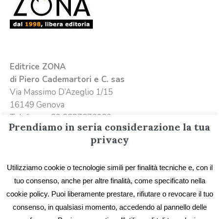
Editrice ZONA
di Piero Cademartori e C. sas
Via Massimo D’Azeglio 1/15
16149 Genova
Telefono +39 3387676020
Prendiamo in seria considerazione la tua
Email
info@editricezona.it
privacy
Utilizziamo cookie o tecnologie simili per finalità tecniche e, con il
tuo consenso, anche per altre finalità, come specificato nella
cookie policy. Puoi liberamente prestare, rifiutare o revocare il tuo
consenso, in qualsiasi momento, accedendo al pannello delle