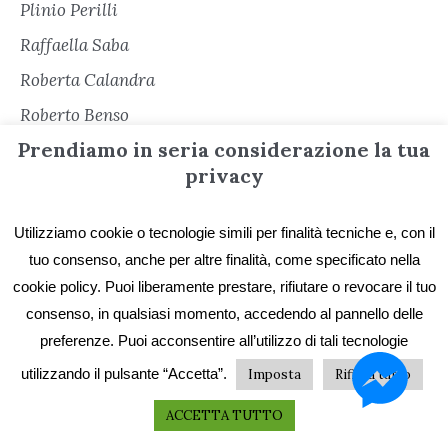
Plinio Perilli
Raffaella Saba
Roberta Calandra
Roberto Benso
Prendiamo in seria considerazione la tua
Roberto Paravagna
privacy
Rosalia Pagliarani
Rosaria Lo Russo
Utilizziamo cookie o tecnologie simili per finalità tecniche e, con il
Rossella Maiore Tamponi
tuo consenso, anche per altre finalità, come specificato nella
cookie policy. Puoi liberamente prestare, rifiutare o revocare il tuo
Rudy Marra
consenso, in qualsiasi momento, accedendo al pannello delle
Salvatore Orofino
preferenze. Puoi acconsentire all’utilizzo di tali tecnologie
Salvatore Romano
utilizzando il pulsante “Accetta”.
Imposta
Rifiuta tutto
Sara Cacioli
ACCETTA TUTTO
Senza categoria