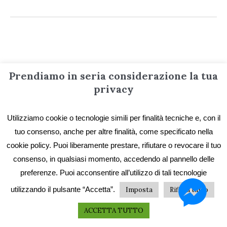
Informazioni
Prendiamo in seria considerazione la tua
privacy
Contatti
Utilizziamo cookie o tecnologie simili per finalità tecniche e, con il
Privacy e Cookie
tuo consenso, anche per altre finalità, come specificato nella
Codice etico
cookie policy. Puoi liberamente prestare, rifiutare o revocare il tuo
I primi vent’anni
consenso, in qualsiasi momento, accedendo al pannello delle
preferenze. Puoi acconsentire all’utilizzo di tali tecnologie
Collane e catalogo storico
utilizzando il pulsante “Accetta”.
Imposta
Rifiuta tutto
ACCETTA TUTTO