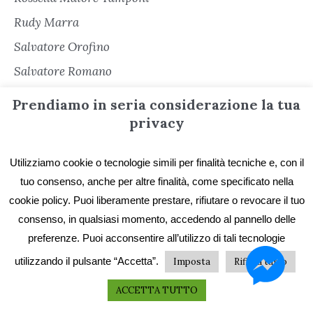
Rudy Marra
Salvatore Orofino
Salvatore Romano
Sara Cacioli
Prendiamo in seria considerazione la tua
Senza categoria
privacy
Serena Cerè
Utilizziamo cookie o tecnologie simili per finalità tecniche e, con il
Sergio Freschi
tuo consenso, anche per altre finalità, come specificato nella
Sergio Secondiano Sacchi
cookie policy. Puoi liberamente prestare, rifiutare o revocare il tuo
Silvana Matarazzo
consenso, in qualsiasi momento, accedendo al pannello delle
preferenze. Puoi acconsentire all’utilizzo di tali tecnologie
Simona Garbarino
utilizzando il pulsante “Accetta”.
Imposta
Rifiuta tutto
Simone Soriani
Stefano De Franchi
ACCETTA TUTTO