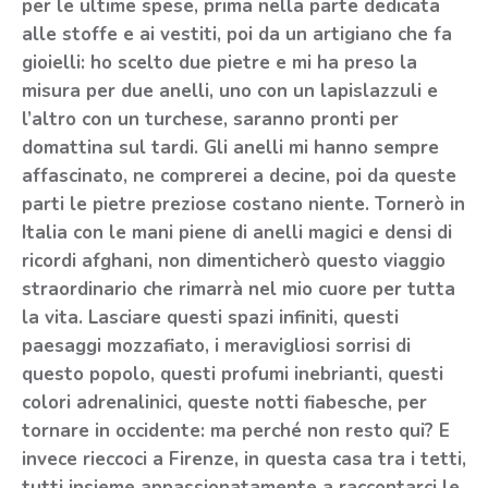
per le ultime spese, prima nella parte dedicata
alle stoffe e ai vestiti, poi da un artigiano che fa
gioielli: ho scelto due pietre e mi ha preso la
misura per due anelli, uno con un lapislazzuli e
l’altro con un turchese, saranno pronti per
domattina sul tardi. Gli anelli mi hanno sempre
affascinato, ne comprerei a decine, poi da queste
parti le pietre preziose costano niente. Tornerò in
Italia con le mani piene di anelli magici e densi di
ricordi afghani, non dimenticherò questo viaggio
straordinario che rimarrà nel mio cuore per tutta
la vita. Lasciare questi spazi infiniti, questi
paesaggi mozzafiato, i meravigliosi sorrisi di
questo popolo, questi profumi inebrianti, questi
colori adrenalinici, queste notti fiabesche, per
tornare in occidente: ma perché non resto qui? E
invece rieccoci a Firenze, in questa casa tra i tetti,
tutti insieme appassionatamente a raccontarci le