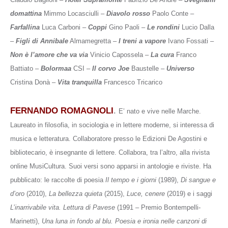
domattina
Mimmo Locasciulli ‒
Diavolo rosso
Paolo Conte ‒
Farfallina
Luca Carboni ‒
Coppi
Gino Paoli ‒
Le rondini
Lucio Dalla
‒
Figli di Annibale
Almamegretta ‒
I treni a vapore
Ivano Fossati ‒
Non è l’amore che va via
Vinicio Capossela ‒
La cura
Franco
Battiato ‒
Bolormaa
CSI ‒
Il corvo Joe
Baustelle ‒
Universo
Cristina Donà ‒
Vita tranquilla
Francesco Tricarico
FERNANDO ROMAGNOLI
.
E’ nato e vive nelle Marche.
Laureato in filosofia, in sociologia e in lettere moderne, si interessa di
musica e letteratura. Collaboratore presso le Edizioni De Agostini e
bibliotecario, è insegnante di lettere. Collabora, tra l’altro, alla rivista
online MusiCultura. Suoi versi sono apparsi in antologie e riviste. Ha
pubblicato: le raccolte di poesia
Il tempo e i giorni
(1989),
Di sangue e
d’oro
(2010),
La bellezza quieta
(2015),
Luce, cenere
(2019) e i saggi
L’inarrivabile vita. Lettura di Pavese
(1991 – Premio Bontempelli-
Marinetti),
Una luna in fondo al blu. Poesia e ironia nelle canzoni di