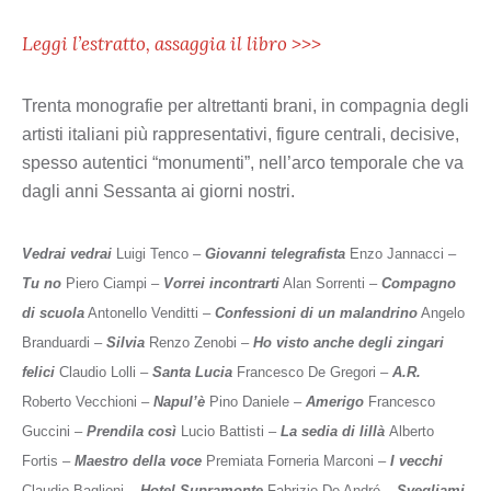
Leggi l’estratto, assaggia il libro >>>
Trenta monografie per altrettanti brani, in compagnia degli
artisti italiani più rappresentativi, figure centrali, decisive,
spesso autentici “monumenti”, nell’arco temporale che va
dagli anni Sessanta ai giorni nostri.
Vedrai vedrai
Luigi Tenco ‒
Giovanni telegrafista
Enzo Jannacci ‒
Tu no
Piero Ciampi ‒
Vorrei incontrarti
Alan Sorrenti ‒
Compagno
di scuola
Antonello Venditti ‒
Confessioni di un malandrino
Angelo
Branduardi ‒
Silvia
Renzo Zenobi ‒
Ho visto anche degli zingari
felici
Claudio Lolli ‒
Santa Lucia
Francesco De Gregori ‒
A.R.
Roberto Vecchioni ‒
Napul’è
Pino Daniele ‒
Amerigo
Francesco
Guccini ‒
Prendila così
Lucio Battisti ‒
La sedia di lillà
Alberto
Fortis ‒
Maestro della voce
Premiata Forneria Marconi ‒
I vecchi
Claudio Baglioni ‒
Hotel Supramonte
Fabrizio De André ‒
Svegliami