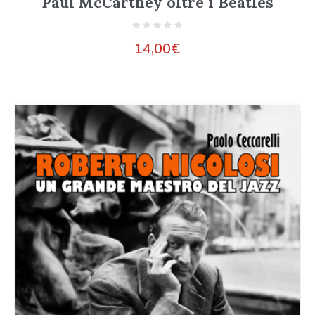
Paul McCartney oltre i Beatles
14,00
€