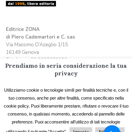
Editrice ZONA
di Piero Cademartori e C. sas
Via Massimo D’Azeglio 1/15
16149 Genova
Telefono +39 3387676020
Prendiamo in seria considerazione la tua
Email
info@editricezona.it
privacy
Utilizziamo cookie o tecnologie simili per finalità tecniche e, con il
tuo consenso, anche per altre finalità, come specificato nella
cookie policy. Puoi liberamente prestare, rifiutare o revocare il tuo
consenso, in qualsiasi momento, accedendo al pannello delle
preferenze. Puoi acconsentire all’utilizzo di tali tecnologie
Privacy
/ Editrice ZONA - Immagini e testi sono
utilizzando il pulsante “Accetta”.
Imposta
Rifiuta tutto