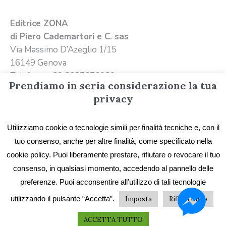
Editrice ZONA
di Piero Cademartori e C. sas
Via Massimo D’Azeglio 1/15
16149 Genova
Telefono +39 3387676020
Prendiamo in seria considerazione la tua
Email
info@editricezona.it
privacy
Utilizziamo cookie o tecnologie simili per finalità tecniche e, con il
tuo consenso, anche per altre finalità, come specificato nella
cookie policy. Puoi liberamente prestare, rifiutare o revocare il tuo
consenso, in qualsiasi momento, accedendo al pannello delle
preferenze. Puoi acconsentire all’utilizzo di tali tecnologie
Privacy
/ Editrice ZONA - Immagini e testi sono
utilizzando il pulsante “Accetta”.
Imposta
Rifiuta tutto
proprietà di Editrice ZONA e possono essere
liberamente scaricati citando la fonte
ACCETTA TUTTO