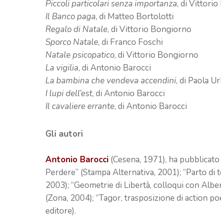
Piccoli particolari senza importanza
, di Vittori
Il Banco paga
, di Matteo Bortolotti
Regalo di Natale
, di Vittorio Bongiorno
Sporco Natale
, di Franco Foschi
Natale psicopatico
, di Vittorio Bongiorno
La vigilia
, di Antonio Barocci
La bambina che vendeva accendini
, di Paola U
I lupi dell’est
, di Antonio Barocci
Il cavaliere errante
, di Antonio Barocci
Gli autori
Antonio Barocci
(Cesena, 1971), ha pubblicato 
Perdere” (Stampa Alternativa, 2001); “Parto di t
2003); “Geometrie di Libertà, colloqui con Alb
(Zona, 2004); “Tagor, trasposizione di action po
editore).