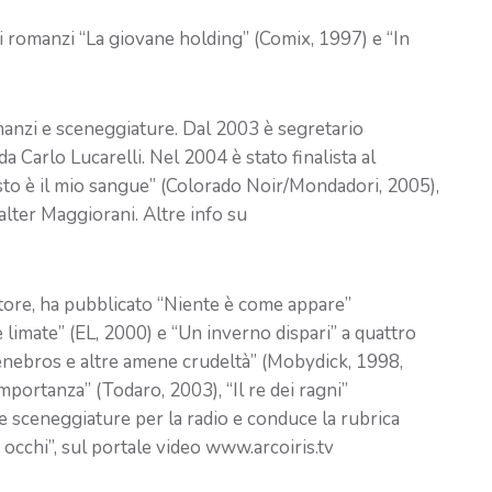
i romanzi “La giovane holding” (Comix, 1997) e “In
anzi e sceneggiature. Dal 2003 è segretario
a Carlo Lucarelli. Nel 2004 è stato finalista al
to è il mio sangue” (Colorado Noir/Mondadori, 2005),
lter Maggiorani. Altre info su
ttore, ha pubblicato “Niente è come appare”
limate” (EL, 2000) e “Un inverno dispari” a quattro
enebros e altre amene crudeltà” (Mobydick, 1998,
mportanza” (Todaro, 2003), “Il re dei ragni”
e sceneggiature per la radio e conduce la rubrica
i occhi”, sul portale video www.arcoiris.tv