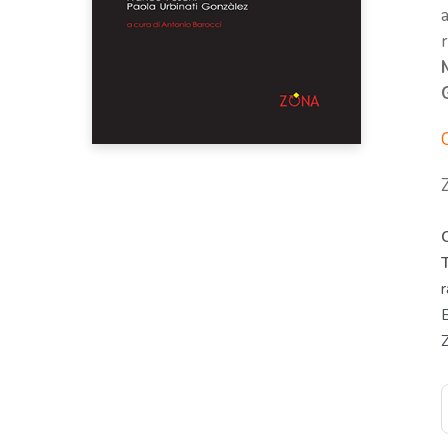
C
r
B