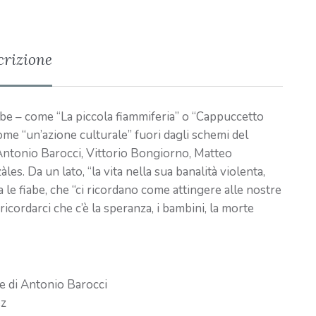
crizione
iabe – come “La piccola fiammiferia” o “Cappuccetto
ome “un’azione culturale” fuori dagli schemi del
ri Antonio Barocci, Vittorio Bongiorno, Matteo
es. Da un lato, “la vita nella sua banalità violenta,
ra le fiabe, che “ci ricordano come attingere alle nostre
a ricordarci che c’è la speranza, i bambini, la morte
ne di Antonio Barocci
ez