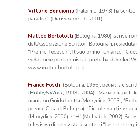
Vittorio Bongiorno
(Palermo, 1973) ha scritto 
paradiso” (DeriveApprodi, 2001).
Matteo Bortolotti
(Bologna, 1980), scrive rom
dell’Associazione Scrittori Bologna, presieduta d
“Premio Tedeschi”. Il suo primo romanzo, “Ques
vede come protagonista il prete hard-boiled Wa
www.matteobortolotti.it
Franco Foschi
(Bologna, 1956), pediatra e scri
(Hobby&Work, 1998- 2004), “Maria e le pistole 
mani con Guido Leotta (Mobydick, 2003), “Belt
premio Città di Bologna), “Piccole morti senza i
(Mobydick, 2000) e “H” (Mobydick, 2002). Scriv
televisiva di interviste a scrittori “Leggere negl