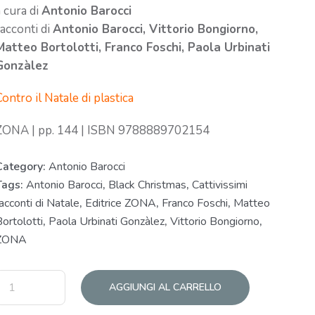
a cura di
Antonio Barocci
racconti di
Antonio Barocci, Vittorio Bongiorno,
Matteo Bortolotti, Franco Foschi, Paola Urbinati
Gonzàlez
ontro il Natale di plastica
ZONA | pp. 144 | ISBN 9788889702154
Category:
Antonio Barocci
Tags:
Antonio Barocci
,
Black Christmas
,
Cattivissimi
acconti di Natale
,
Editrice ZONA
,
Franco Foschi
,
Matteo
ortolotti
,
Paola Urbinati Gonzàlez
,
Vittorio Bongiorno
,
ZONA
AGGIUNGI AL CARRELLO